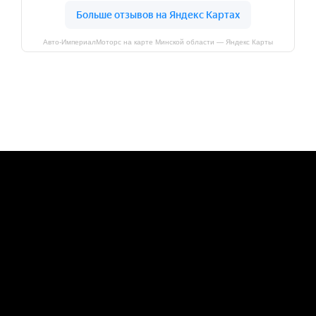
Авто-ИмпериалМоторс на карте Минской области — Яндекс Карты