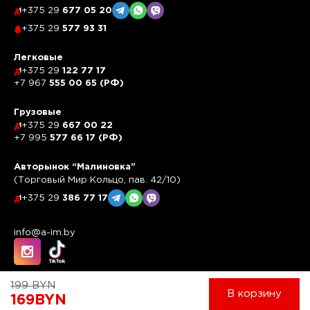
+375 29
677 05 20
+375 29
577 93 31
Легковые
+375 29
122 77 17
+7 967
555 00 65 (РФ)
Грузовые
+375 29
667 00 22
+7 995
577 66 17 (РФ)
Авторынок “Малиновка”
(Торговый Мир Кольцо, пав. 42/10)
+375 29
386 77 17
info@a-im.by
199
BYN
В корзину
169
BYN
Работает на системе
UBase