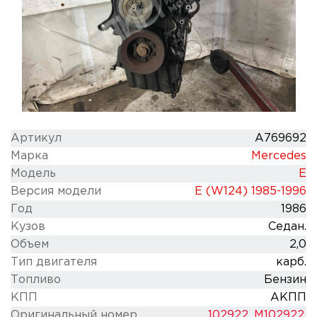
Артикул
A769692
Марка
Mercedes
Модель
E
Версия модели
E (W124) 1985-1996
Год
1986
Кузов
Седан.
Объем
2,0
Тип двигателя
карб.
Топливо
Бензин
КПП
АКПП
Оригинальный номер
102922, M102922,