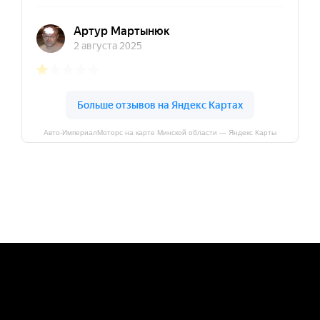
Авто-ИмпериалМоторс на карте Минской области — Яндекс Карты