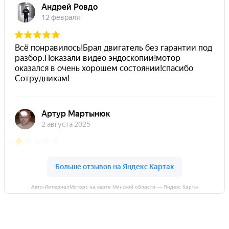
Авто-ИмпериалМоторс на карте Минской области — Яндекс Карты