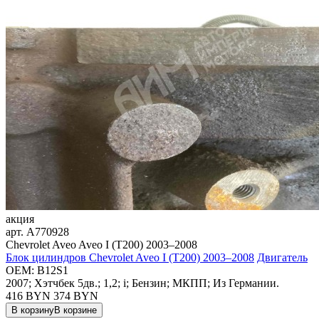
акция
арт.
A770928
Chevrolet Aveo Aveo I (T200) 2003–2008
Блок цилиндров Chevrolet Aveo I (T200) 2003–2008
Двигатель
OEM:
B12S1
2007; Хэтчбек 5дв.; 1,2; i; Бензин; МКПП; Из Германии.
416 BYN
374
BYN
В корзину
В корзине