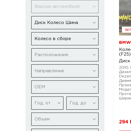
Версия автомобиля
Диск Колесо Шина
арт
Колесо в сборе
BMW 
Коле
(F25)
Расположение
Диск
2010;
Направление
Дизел
Dezent
Диамет
Произ
ОЕМ
Модел
Проте
Ширин
Год, от
Год, до
Объем
294