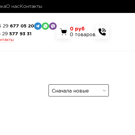
вка
О нас
Контакты
5 29
677 05 20
0
руб
5 29
577 93 31
0
товаров
онтакты
Сначала новые