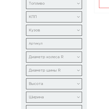
Топливо
КПП
Кузов
Диаметр колеса R
Диаметр шины R
Высота
Ширина