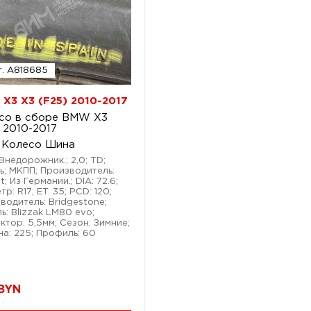
.
A818685
X3 X3 (F25) 2010-2017
со в сборе BMW X3
 2010-2017
 Колесо Шина
 Внедорожник.; 2,0; TD;
ь; МКПП; Производитель:
; Из Германии.; DIA: 72.6;
р: R17; ET: 35; PCD: 120;
водитель: Bridgestone;
ь: Blizzak LM80 evo;
ктор: 5,5мм; Сезон: Зимние;
а: 225; Профиль: 60
BYN