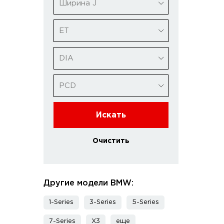
Ширина J
ET
DIA
PCD
Искать
Очистить
Другие модели BMW:
1-Series
3-Series
5-Series
7-Series
X3
еще