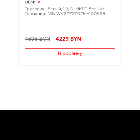
OEM:
1X
Грузовик.; Белый; 1,9; D; МКПП 5ст.; Из
Германии.; VIN:WV2ZZZ70ZMH100998
4698 BYN
4229
BYN
В корзину