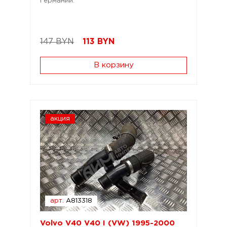
Германии.
147 BYN
113
BYN
В корзину
акция
арт.
A813318
Volvo V40 V40 I (VW) 1995-2000