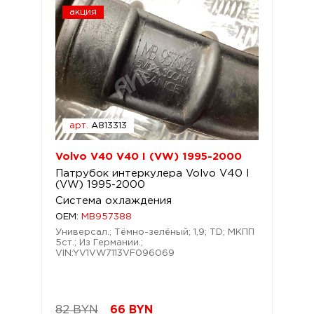
акция
арт.
A813313
Volvo V40 V40 I (VW) 1995-2000
Патрубок интеркулера Volvo V40 I
(VW) 1995-2000
Система охлаждения
OEM:
MB957388
Универсал.; Тёмно-зелёный; 1,9; TD; МКПП
5ст.; Из Германии.;
VIN:YV1VW7113VF096069
82 BYN
66
BYN