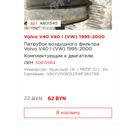
арт.
A801545
Volvo V40 V40 I (VW) 1995-2000
Патрубок воздушного фильтра
Volvo V40 I (VW) 1995-2000
Комплектующие к двигателю
OEM:
30613584
Универсал.; Красный; 1,8; i; МКПП 5ст.; Из
Германии.; VIN:YV1VW1223WF282758
77 BYN
62
BYN
В корзину