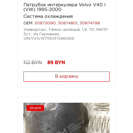
Патрубок интеркулера Volvo V40 I
(VW) 1995-2000
Система охлаждения
OEM:
30873090, 30874801, 30874798
Универсал.; Тёмно-зелёный; 1,9; TD; МКПП
5ст.; Из Германии.;
VIN:YV1VW7113VF096069
112 BYN
89
BYN
В корзину
акция