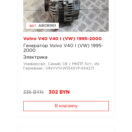
арт.
A808961
Volvo V40 V40 I (VW) 1995-2000
Генератор Volvo V40 I (VW) 1995-
2000
Электрика
Универсал.; Синий; 1,8; i; МКПП 5ст.; Из
Германии.; VIN:YV1VW1345YF434271
336 BYN
302
BYN
В корзину