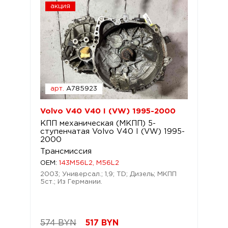
акция
арт.
A785923
Volvo V40 V40 I (VW) 1995-2000
КПП механическая (МКПП) 5-
ступенчатая Volvo V40 I (VW) 1995-
2000
Трансмиссия
OEM:
143M56L2, M56L2
2003; Универсал.; 1,9; TD; Дизель; МКПП
5ст.; Из Германии.
574 BYN
517
BYN