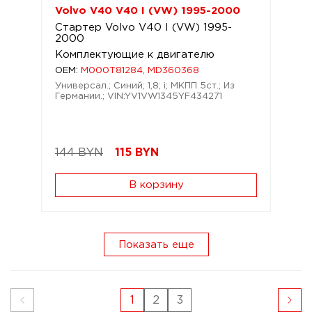
Volvo V40 V40 I (VW) 1995-2000
Стартер Volvo V40 I (VW) 1995-
2000
Комплектующие к двигателю
OEM:
M000T81284, MD360368
Универсал.; Синий; 1,8; i; МКПП 5ст.; Из
Германии.; VIN:YV1VW1345YF434271
144 BYN
115
BYN
В корзину
Показать еще
1
2
3