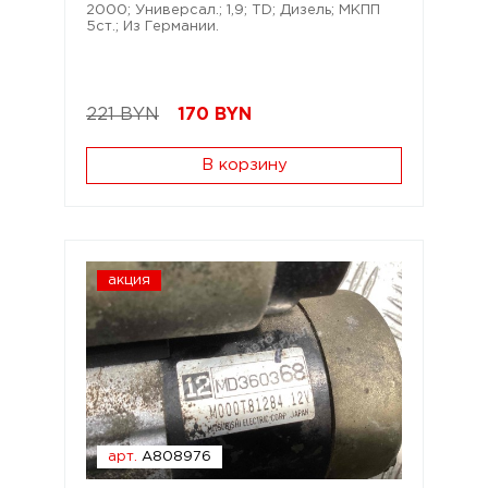
2000; Универсал.; 1,9; TD; Дизель; МКПП
5ст.; Из Германии.
221 BYN
170
BYN
В корзину
акция
арт.
A808976