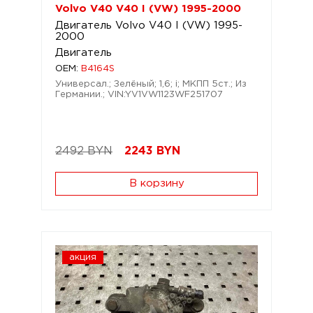
Volvo V40 V40 I (VW) 1995-2000
Двигатель Volvo V40 I (VW) 1995-
2000
Двигатель
OEM:
B4164S
Универсал.; Зелёный; 1,6; i; МКПП 5ст.; Из
Германии.; VIN:YV1VW1123WF251707
2492 BYN
2243
BYN
В корзину
акция