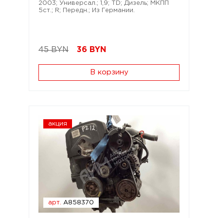
2003; Универсал.; 1,9; TD; Дизель; МКПП
5ст.; R; Передн.; Из Германии.
45 BYN
36
BYN
В корзину
акция
арт.
A858370