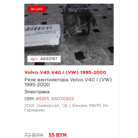
акция
арт.
A692197
Volvo V40 V40 I (VW) 1995-2000
Реле вентилятора Volvo V40 I (VW)
1995-2000
Электрика
OEM:
811265, 05070502
2001; Универсал.; 1,8; i; Бензин; МКПП; Из
Германии.
72 BYN
55
BYN