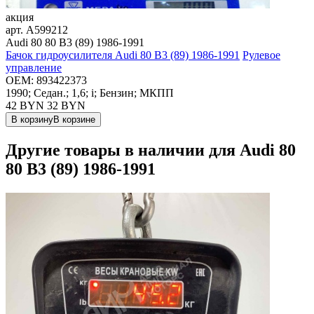
акция
арт.
A599212
Audi 80 80 B3 (89) 1986-1991
Бачок гидроусилителя Audi 80 B3 (89) 1986-1991
Рулевое
управление
OEM:
893422373
1990; Седан.; 1,6; i; Бензин; МКПП
42 BYN
32
BYN
В корзину
В корзине
Другие товары в наличии для
Audi 80
80 B3 (89) 1986-1991