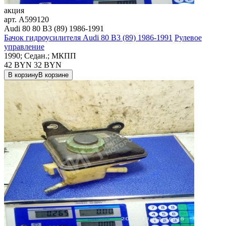
акция
арт.
A599120
Audi 80 80 B3 (89) 1986-1991
Бачок гидроусилителя Audi 80 B3 (89) 1986-1991
Рулевое
управление
1990; Седан.; МКПП
42 BYN
32
BYN
В корзину
В корзине