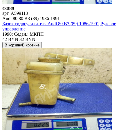
акция
арт.
A599113
Audi 80 80 B3 (89) 1986-1991
Бачок гидроусилителя Audi 80 B3 (89) 1986-1991
Рулевое
управление
1990; Седан.; МКПП
42 BYN
32
BYN
В корзину
В корзине