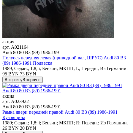
акция
арт.
A021164
Audi 80 80 B3 (89) 1986-1991
Полуось передняя левая (приводной вал, ШРУС) Audi 80 B3
(89) 1986-1991
Подвеска
1989; Седан.; 1,8; i; Бензин; МКПП; L; Передн.; Из Германии.
95 BYN
73
BYN
В корзину
В корзине
акция
арт.
A023922
Audi 80 80 B3 (89) 1986-1991
Рамка двери передней правой Audi 80 B3 (89) 1986-1991
Кузовщина
1989; Седан.; 1,8; i; Бензин; МКПП; R; Передн.; Из Германии.
26 BYN
20
BYN