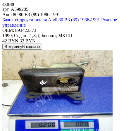
акция
арт.
A599205
Audi 80 80 B3 (89) 1986-1991
Бачок гидроусилителя Audi 80 B3 (89) 1986-1991
Рулевое
управление
OEM:
893422373
1990; Седан.; 1,8; i; Бензин; МКПП
42 BYN
32
BYN
В корзину
В корзине