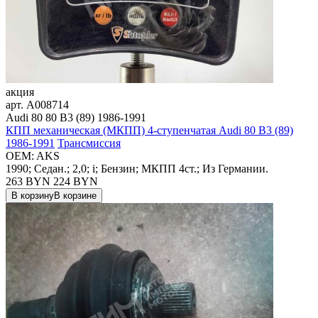
акция
арт.
A008714
Audi 80 80 B3 (89) 1986-1991
КПП механическая (МКПП) 4-ступенчатая Audi 80 B3 (89)
1986-1991
Трансмиссия
OEM:
AKS
1990; Седан.; 2,0; i; Бензин; МКПП 4ст.; Из Германии.
263 BYN
224
BYN
В корзину
В корзине