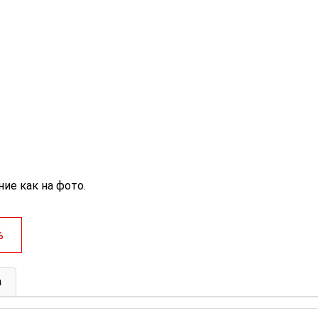
ие как на фото.
%
а