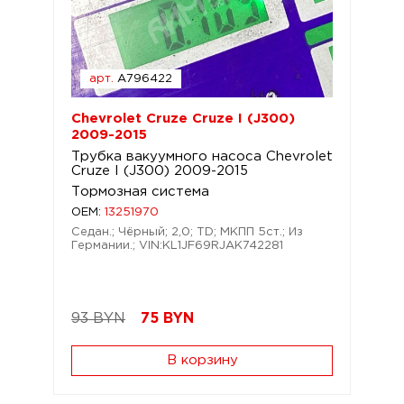
арт.
A796422
Chevrolet Cruze Cruze I (J300)
2009-2015
Трубка вакуумного насоса Chevrolet
Cruze I (J300) 2009-2015
Тормозная система
OEM:
13251970
Седан.; Чёрный; 2,0; TD; МКПП 5ст.; Из
Германии.; VIN:KL1JF69RJAK742281
93 BYN
75
BYN
В корзину