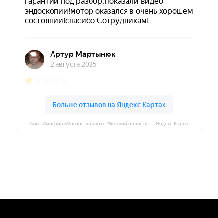
Авто-ИмпериалМоторс на карте Минской области — Яндекс Карты