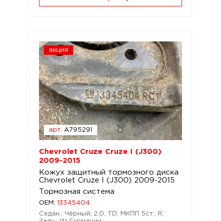
акция
арт.
A795291
Chevrolet Cruze Cruze I (J300)
2009-2015
Кожух защитный тормозного диска
Chevrolet Cruze I (J300) 2009-2015
Тормозная система
OEM:
13345404
Седан.; Чёрный; 2,0; TD; МКПП 5ст.; R;