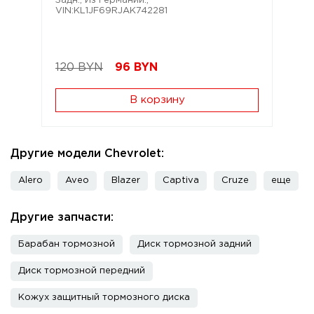
Задн.; Из Германии.;
VIN:KL1JF69RJAK742281
120 BYN
96
BYN
В корзину
Другие модели Chevrolet:
Alero
Aveo
Blazer
Captiva
Cruze
еще
Другие запчасти:
Барабан тормозной
Диск тормозной задний
Диск тормозной передний
Кожух защитный тормозного диска