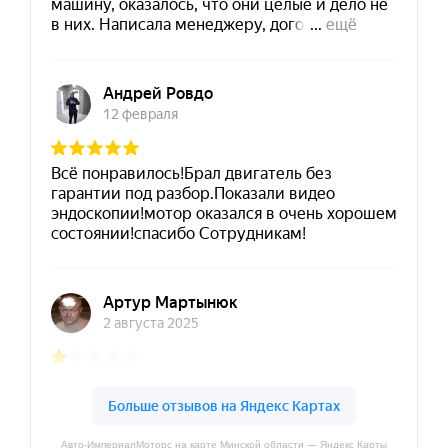
Авто-ИмпериалМоторс на карте Минской области — Яндекс Карты