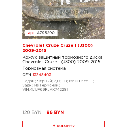
арт.
A795290
Chevrolet Cruze Cruze I (J300)
2009-2015
Кожух защитный тормозного диска
Chevrolet Cruze I (J300) 2009-2015
Тормозная система
OEM:
13345403
Седан.; Чёрный; 2,0; TD; МКПП 5ст.; L;
Задн.; Из Германии.;
VIN:KL1JF69RJAK742281
120 BYN
96
BYN
В корзину