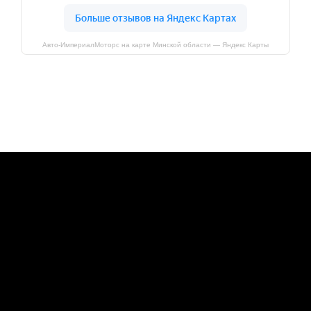
Авто-ИмпериалМоторс на карте Минской области — Яндекс Карты