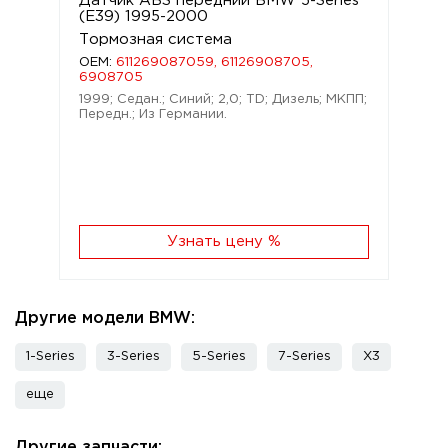
Датчик ABS передний BMW 5-Series
(E39) 1995-2000
Тормозная система
OEM:
611269087059, 61126908705,
6908705
1999; Седан.; Синий; 2,0; TD; Дизель; МКПП;
Передн.; Из Германии.
Узнать цену %
Другие модели BMW:
1-Series
3-Series
5-Series
7-Series
X3
еще
Другие запчасти: