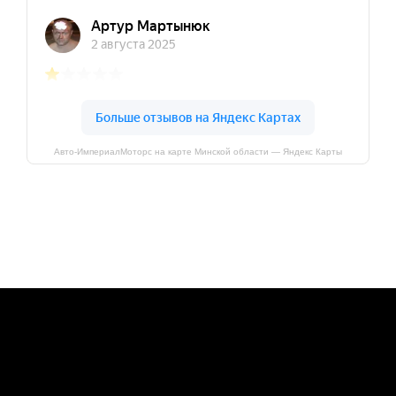
Авто-ИмпериалМоторс на карте Минской области — Яндекс Карты