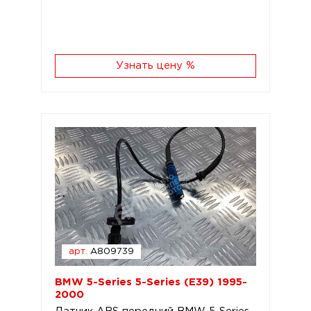
Узнать цену %
арт.
A809739
BMW 5-Series 5-Series (E39) 1995-
2000