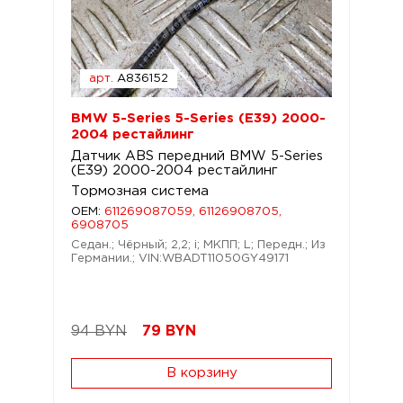
арт.
A836152
BMW 5-Series 5-Series (E39) 2000-
2004 рестайлинг
Датчик ABS передний BMW 5-Series
(E39) 2000-2004 рестайлинг
Тормозная система
OEM:
611269087059, 61126908705,
6908705
Седан.; Чёрный; 2,2; i; МКПП; L; Передн.; Из
Германии.; VIN:WBADT11050GY49171
94 BYN
79
BYN
В корзину