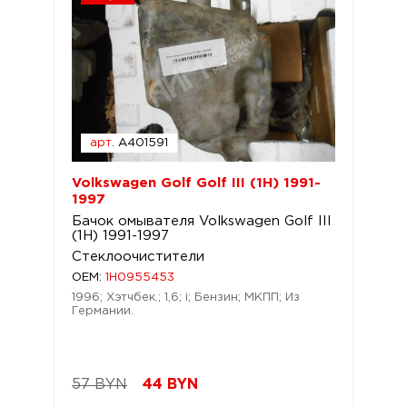
арт.
A401591
Volkswagen Golf Golf III (1H) 1991-
1997
Бачок омывателя Volkswagen Golf III
(1H) 1991-1997
Стеклоочистители
OEM:
1H0955453
1996; Хэтчбек.; 1,6; i; Бензин; МКПП; Из
Германии.
57 BYN
44
BYN