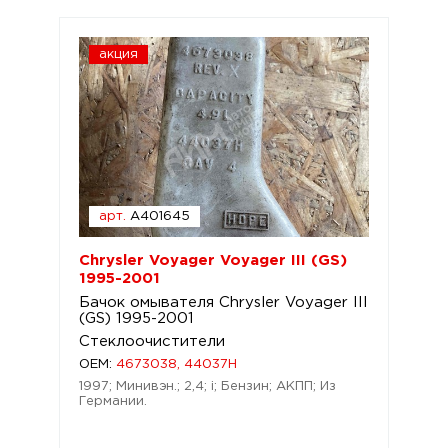
акция
арт.
A401645
Chrysler Voyager Voyager III (GS)
1995-2001
Бачок омывателя Chrysler Voyager III
(GS) 1995-2001
Стеклоочистители
OEM:
4673038, 44037H
1997; Минивэн.; 2,4; i; Бензин; АКПП; Из
Германии.