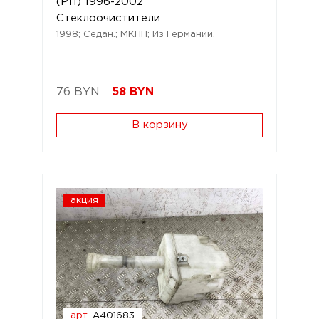
(P11) 1996-2002
Стеклоочистители
1998; Седан.; МКПП; Из Германии.
76 BYN
58
BYN
В корзину
акция
арт.
A401683