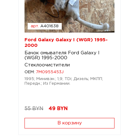
арт.
A401638
Ford Galaxy Galaxy I (WGR) 1995-
2000
Бачок омывателя Ford Galaxy I
(WGR) 1995-2000
Стеклоочистители
OEM:
7M0955453J
1995; Минивэн.; 1,9; TDi; Дизель; МКПП;
Передн.; Из Германии.
55 BYN
49
BYN
В корзину