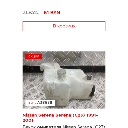
71 BYN
61
BYN
В корзину
акция
арт.
A388311
Nissan Serena Serena (C23) 1991-
2001
Бачок омывателя Nissan Serena (C23)