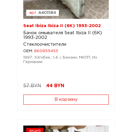
арт.
A401584
Seat Ibiza Ibiza II (6K) 1993-2002
Бачок омывателя Seat Ibiza II (6K)
1993-2002
Стеклоочистители
OEM:
6K0955453
1997; Хэтчбек.; 1,4; i; Бензин; МКПП; Из
Германии.
57 BYN
44
BYN
В корзину
акция