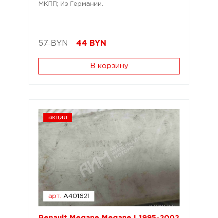
МКПП; Из Германии.
57 BYN
44
BYN
В корзину
акция
арт.
A401621
Renault Megane Megane I 1995-2002