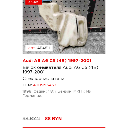
акция
арт.
A114811
Audi A6 A6 C5 (4B) 1997-2001
Бачок омывателя Audi A6 C5 (4B)
1997-2001
Стеклоочистители
OEM:
4B0955453
1998; Седан.; 1,8; i; Бензин; МКПП; Из
Германии.
98 BYN
88
BYN