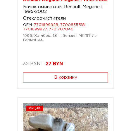
Бачок омывателя Renault Megane I
1995-2002
Стеклоочистители
OEM:
7701699928, 7700835518,
7701699927, 7701707046
1995; Хэтчбек.; 1,6; i; Бензин; МКПП; Из
Германии.
32 BYN
27
BYN
В корзину
акция