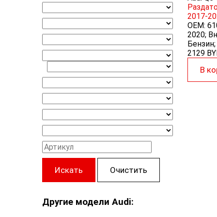
Раздаточ
2017-20
OEM:
61
2020; Вн
Бензин;
2129 B
В ко
Искать
Очистить
Другие модели Audi: