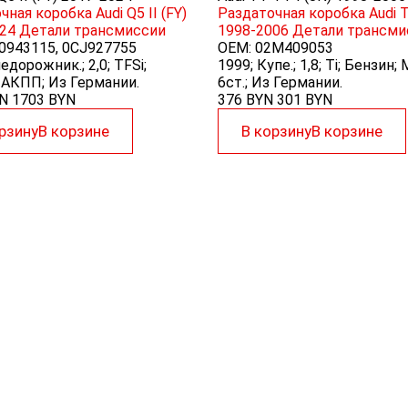
ная коробка Audi Q5 II (FY)
Раздаточная коробка Audi T
24
Детали трансмиссии
1998-2006
Детали трансми
0943115, 0CJ927755
OEM:
02M409053
едорожник.; 2,0; TFSi;
1999; Купе.; 1,8; Ti; Бензин
 АКПП; Из Германии.
6ст.; Из Германии.
YN
1703
BYN
376 BYN
301
BYN
рзину
В корзине
В корзину
В корзине