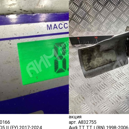
акция
0166
арт.
A832755
Q5 II (FY) 2017-2024
Audi TT TT I (8N) 1998-2006