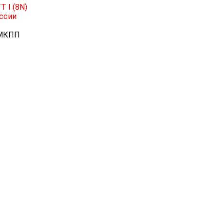
T I (8N)
ссии
; МКПП