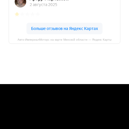
Авто-ИмпериалМоторс на карте Минской области — Яндекс Карты