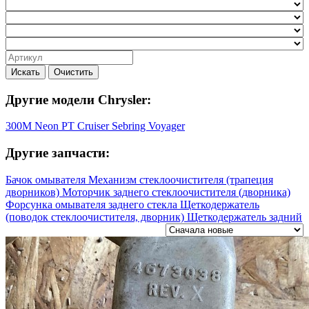
Искать
Очистить
Другие модели Chrysler:
300M
Neon
PT Cruiser
Sebring
Voyager
Другие запчасти:
Бачок омывателя
Механизм стеклоочистителя (трапеция
дворников)
Моторчик заднего стеклоочистителя (дворника)
Форсунка омывателя заднего стекла
Щеткодержатель
(поводок стеклоочистителя, дворник)
Щеткодержатель задний