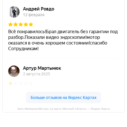
Авто-ИмпериалМоторс на карте Минской области — Яндекс Карты