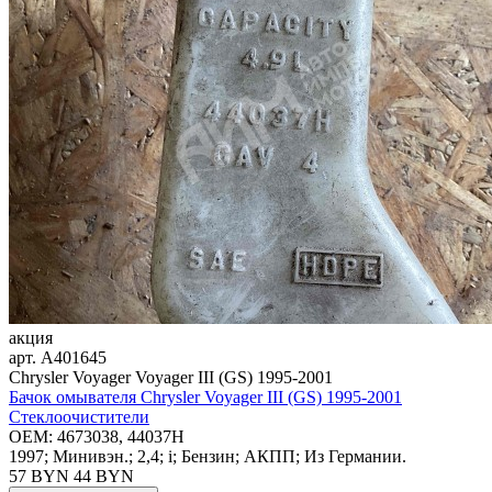
акция
арт.
A401645
Chrysler Voyager Voyager III (GS) 1995-2001
Бачок омывателя Chrysler Voyager III (GS) 1995-2001
Стеклоочистители
OEM:
4673038, 44037H
1997; Минивэн.; 2,4; i; Бензин; АКПП; Из Германии.
57 BYN
44
BYN