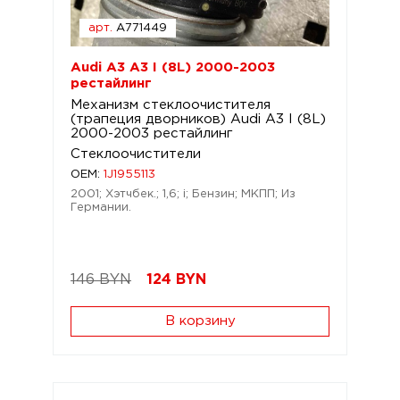
арт.
A771449
Audi A3 A3 I (8L) 2000-2003
рестайлинг
Механизм стеклоочистителя
(трапеция дворников) Audi A3 I (8L)
2000-2003 рестайлинг
Стеклоочистители
OEM:
1J1955113
2001; Хэтчбек.; 1,6; i; Бензин; МКПП; Из
Германии.
146 BYN
124
BYN
В корзину