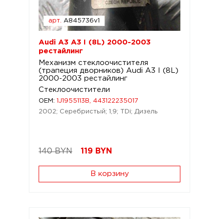
арт.
A845736v1
Audi A3 A3 I (8L) 2000-2003
рестайлинг
Механизм стеклоочистителя
(трапеция дворников) Audi A3 I (8L)
2000-2003 рестайлинг
Стеклоочистители
OEM:
1J1955113B, 443122235017
2002; Серебристый; 1,9; TDi; Дизель
140 BYN
119
BYN
В корзину