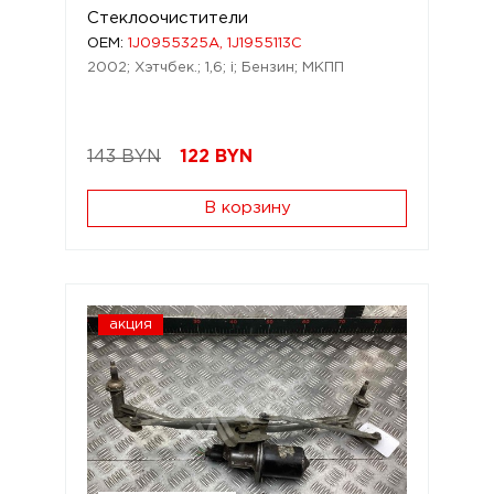
Стеклоочистители
OEM:
1J0955325A, 1J1955113C
2002; Хэтчбек.; 1,6; i; Бензин; МКПП
143 BYN
122
BYN
В корзину
акция