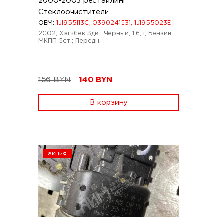
2000-2003 рестайлинг
Стеклоочистители
OEM:
1J1955113C, 0390241531, 1J1955023E
2002; Хэтчбек 3дв.; Чёрный; 1,6; i; Бензин;
МКПП 5ст.; Передн.
156 BYN
140
BYN
В корзину
акция