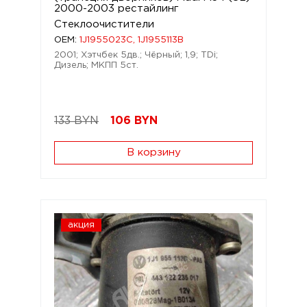
2000-2003 рестайлинг
Стеклоочистители
OEM:
1J1955023C, 1J1955113B
2001; Хэтчбек 5дв.; Чёрный; 1,9; TDi;
Дизель; МКПП 5ст.
133 BYN
106
BYN
В корзину
акция