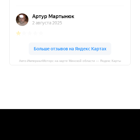
Авто-ИмпериалМоторс на карте Минской области — Яндекс Карты