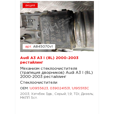
акция
арт.
A845070v1
Audi A3 A3 I (8L) 2000-2003
рестайлинг
Механизм стеклоочистителя
(трапеция дворников) Audi A3 I (8L)
2000-2003 рестайлинг
Стеклоочистители
OEM:
1J0955623, 0390241531, 1J1955113C
2003; Хэтчбек 3дв.; Серый; 1,9; TDi; Дизель;
МКПП 5ст.