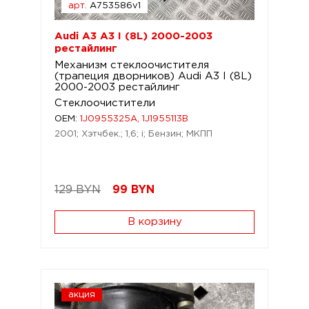
арт.
A753586v1
Audi A3 A3 I (8L) 2000-2003
рестайлинг
Механизм стеклоочистителя
(трапеция дворников) Audi A3 I (8L)
2000-2003 рестайлинг
Стеклоочистители
OEM:
1J0955325A, 1J1955113B
2001; Хэтчбек.; 1,6; i; Бензин; МКПП
129 BYN
99
BYN
В корзину
акция