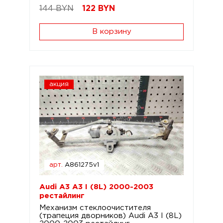
144 BYN
122
BYN
В корзину
акция
арт.
A861275v1
Audi A3 A3 I (8L) 2000-2003
рестайлинг
Механизм стеклоочистителя
(трапеция дворников) Audi A3 I (8L)