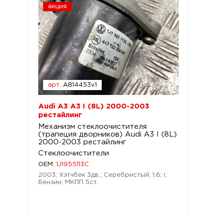
акция
арт.
A814453v1
Audi A3 A3 I (8L) 2000-2003
рестайлинг
Механизм стеклоочистителя
(трапеция дворников) Audi A3 I (8L)
2000-2003 рестайлинг
Стеклоочистители
OEM:
1J1955113C
2003; Хэтчбек 3дв.; Серебристый; 1,6; i;
Бензин; МКПП 5ст.