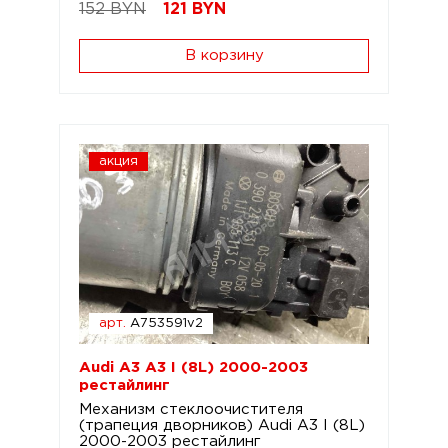
152 BYN
121
BYN
В корзину
акция
арт.
A753591v2
Audi A3 A3 I (8L) 2000-2003
рестайлинг
Механизм стеклоочистителя
(трапеция дворников) Audi A3 I (8L)
2000-2003 рестайлинг