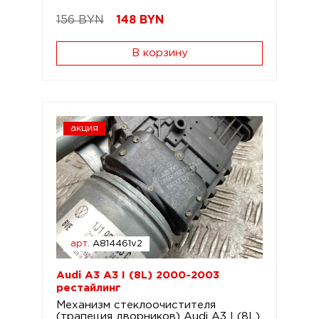
156 BYN
148
BYN
В корзину
акция
арт.
A814461v2
Audi A3 A3 I (8L) 2000-2003
рестайлинг
Механизм стеклоочистителя
(трапеция дворников) Audi A3 I (8L)