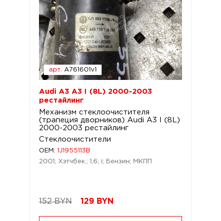
арт.
A761601v1
Audi A3 A3 I (8L) 2000-2003
рестайлинг
Механизм стеклоочистителя
(трапеция дворников) Audi A3 I (8L)
2000-2003 рестайлинг
Стеклоочистители
OEM:
1J1955113B
2001; Хэтчбек.; 1,6; i; Бензин; МКПП
152 BYN
129
BYN