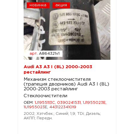
новинка
акция
арт.
A864321v1
Audi A3 A3 I (8L) 2000-2003
рестайлинг
Механизм стеклоочистителя
(трапеция дворников) Audi A3 I (8L)
2000-2003 рестайлинг
Стеклоочистители
OEM:
1J1955113C, 0390241531, 1J1955023E,
1U1955023E, 443122341019
2002; Хэтчбек.; Синий; 1,9; TDi; Дизель;
АКПП; Передн.