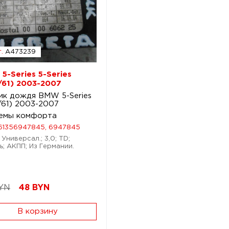
.
A473239
5-Series 5-Series
/61) 2003-2007
ик дождя BMW 5-Series
/61) 2003-2007
емы комфорта
61356947845, 6947845
 Универсал.; 3,0; TD;
ь; АКПП; Из Германии.
YN
48
BYN
В корзину