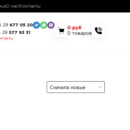
вка
О нас
Контакты
5 29
677 05 20
0
руб
5 29
577 93 31
0
товаров
онтакты
Сначала новые