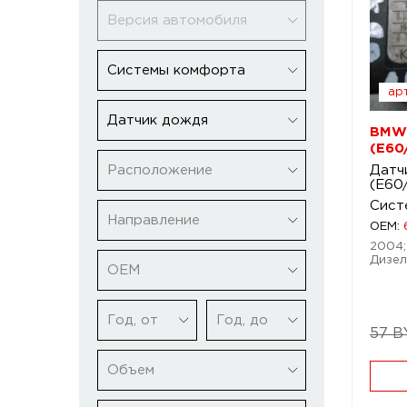
Версия автомобиля
Системы комфорта
арт
Датчик дождя
BMW 
(E60
Расположение
Датч
(E60
Сист
Направление
OEM:
2004;
Дизел
ОЕМ
Год, от
Год, до
57 B
Объем