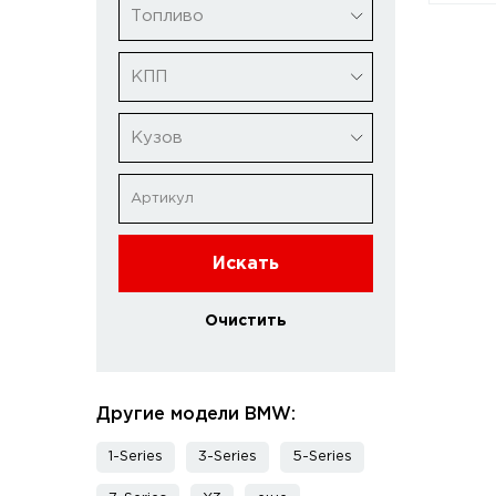
Топливо
КПП
Кузов
Искать
Очистить
Другие модели BMW:
1-Series
3-Series
5-Series