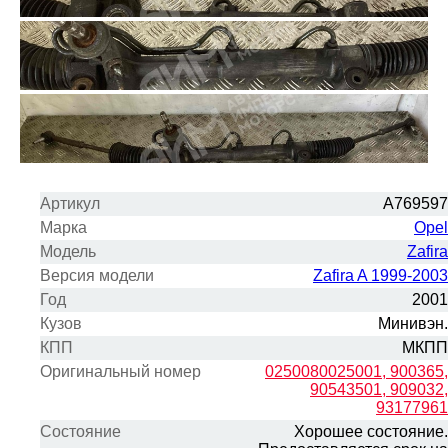
Артикул
A769597
Марка
Opel
Модель
Zafira
Версия модели
Zafira A 1999-2003
Год
2001
Кузов
Минивэн.
КПП
МКПП
Оригинальный номер
0250080025001, 900365,
90543501, 909032,
93177961
Состояние
Хорошее состояние.