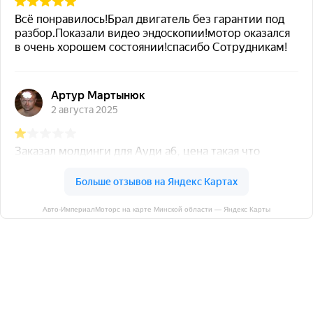
Авто-ИмпериалМоторс на карте Минской области — Яндекс Карты