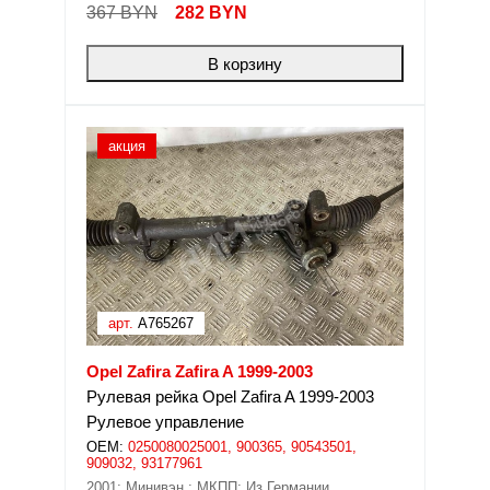
367 BYN
282
BYN
В корзину
акция
арт.
A765267
Opel Zafira Zafira A 1999-2003
Рулевая рейка Opel Zafira A 1999-2003
Рулевое управление
OEM:
0250080025001, 900365, 90543501,
909032, 93177961
2001; Минивэн.; МКПП; Из Германии.