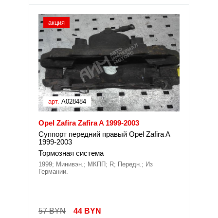
акция
арт.
A028484
Opel Zafira Zafira A 1999-2003
Суппорт передний правый Opel Zafira A
1999-2003
Тормозная система
1999; Минивэн.; МКПП; R; Передн.; Из
Германии.
57 BYN
44
BYN