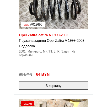
арт.
A012698
Opel Zafira Zafira A 1999-2003
Пружина задняя Opel Zafira A 1999-2003
Подвеска
2001; Минивэн.; МКПП; L=R; Задн.; Из
Германии.
80 BYN
64
BYN
В корзину
акция