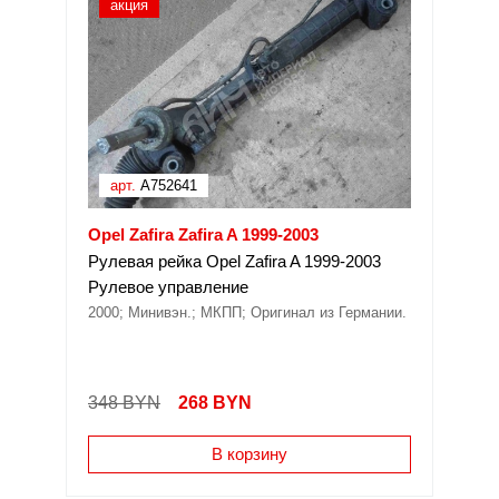
акция
арт.
A752641
Opel Zafira Zafira A 1999-2003
Рулевая рейка Opel Zafira A 1999-2003
Рулевое управление
2000; Минивэн.; МКПП; Оригинал из Германии.
348 BYN
268
BYN
В корзину