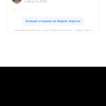
Авто-ИмпериалМоторс на карте Минской области — Яндекс Карты