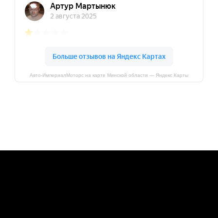
Авто-ИмпериалМоторс на карте Минской области — Яндекс Карты