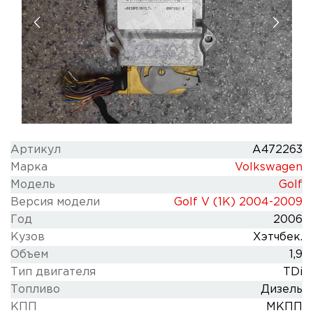
Артикул
A472263
Марка
Volkswagen
Модель
Golf
Версия модели
Golf V (1K) 2004-2009
Год
2006
Кузов
Хэтчбек.
Объем
1,9
Тип двигателя
TDi
Топливо
Дизель
КПП
МКПП