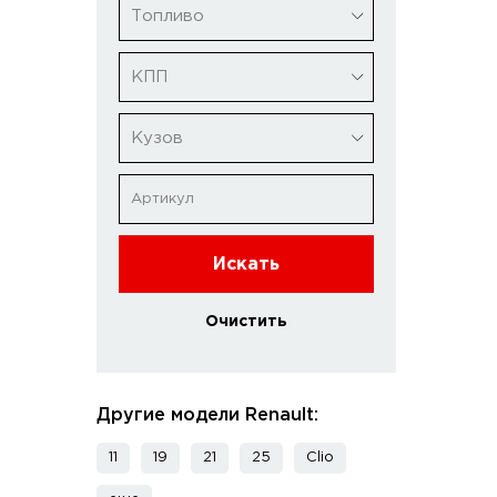
Топливо
КПП
Кузов
Искать
Очистить
Другие модели Renault:
11
19
21
25
Clio