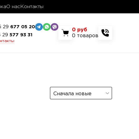
вка
О нас
Контакты
5 29
677 05 20
0
руб
5 29
577 93 31
0
товаров
онтакты
Сначала новые