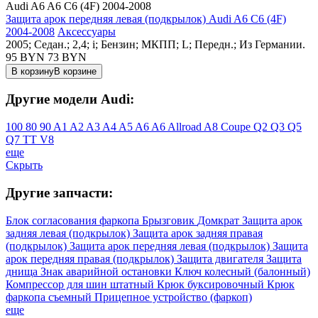
Audi A6 A6 C6 (4F) 2004-2008
Защита арок передняя левая (подкрылок) Audi A6 C6 (4F)
2004-2008
Аксессуары
2005; Седан.; 2,4; i; Бензин; МКПП; L; Передн.; Из Германии.
95 BYN
73
BYN
В корзину
В корзине
Другие модели Audi:
100
80
90
A1
A2
A3
A4
A5
A6
A6 Allroad
A8
Coupe
Q2
Q3
Q5
Q7
TT
V8
еще
Скрыть
Другие запчасти:
Блок согласования фаркопа
Брызговик
Домкрат
Защита арок
задняя левая (подкрылок)
Защита арок задняя правая
(подкрылок)
Защита арок передняя левая (подкрылок)
Защита
арок передняя правая (подкрылок)
Защита двигателя
Защита
днища
Знак аварийной остановки
Ключ колесный (балонный)
Компрессор для шин штатный
Крюк буксировочный
Крюк
фаркопа съемный
Прицепное устройство (фаркоп)
еще