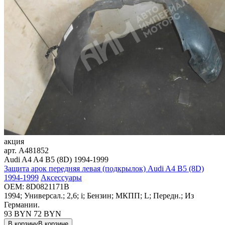
акция
арт.
A481852
Audi A4 A4 B5 (8D) 1994-1999
Защита арок передняя левая (подкрылок) Audi A4 B5 (8D)
1994-1999
Аксессуары
OEM:
8D0821171B
1994; Универсал.; 2,6; i; Бензин; МКПП; L; Передн.; Из
Германии.
93 BYN
72
BYN
В корзину
В корзине