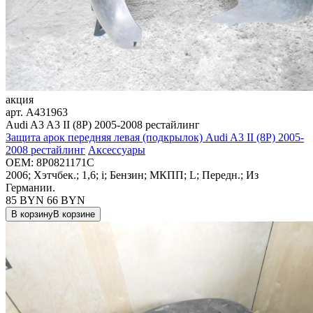
акция
арт.
A431963
Audi A3 A3 II (8P) 2005-2008 рестайлинг
Защита арок передняя левая (подкрылок) Audi A3 II (8P) 2005-
2008 рестайлинг
Аксессуары
OEM:
8P0821171C
2006; Хэтчбек.; 1,6; i; Бензин; МКПП; L; Передн.; Из
Германии.
85 BYN
66
BYN
В корзину
В корзине