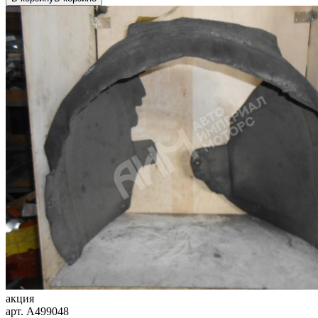
акция
арт.
A499048