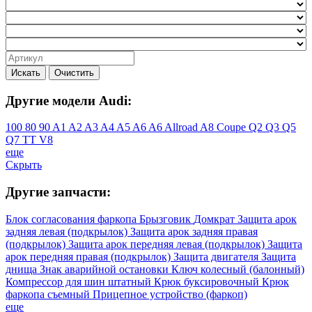
Искать
Очистить
Другие модели Audi:
100
80
90
A1
A2
A3
A4
A5
A6
A6 Allroad
A8
Coupe
Q2
Q3
Q5
Q7
TT
V8
еще
Скрыть
Другие запчасти:
Блок согласования фаркопа
Брызговик
Домкрат
Защита арок
задняя левая (подкрылок)
Защита арок задняя правая
(подкрылок)
Защита арок передняя левая (подкрылок)
Защита
арок передняя правая (подкрылок)
Защита двигателя
Защита
днища
Знак аварийной остановки
Ключ колесный (балонный)
Компрессор для шин штатный
Крюк буксировочный
Крюк
фаркопа съемный
Прицепное устройство (фаркоп)
еще