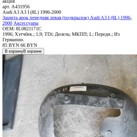
акция
арт.
A431956
Audi A3 A3 I (8L) 1996-2000
Защита арок передняя левая (подкрылок) Audi A3 I (8L) 1996-
2000
Аксессуары
OEM:
8L0821171C
1996; Хэтчбек.; 1,9; TDi; Дизель; МКПП; L; Передн.; Из
Германии.
85 BYN
66
BYN
В корзину
В корзине