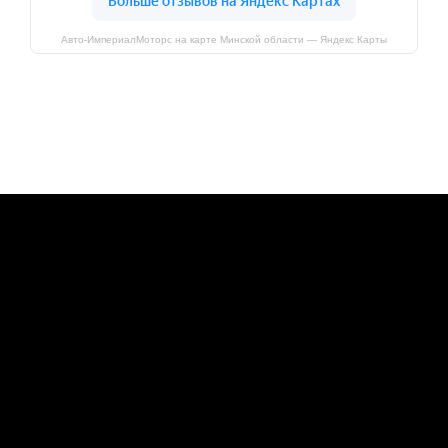
Авто-ИмпериалМоторс на карте Минской области — Яндекс Карты