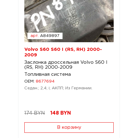
арт.
A849897
Volvo S60 S60 I (RS, RH) 2000-
2009
Заслонка дроссельная Volvo S60 I
(RS, RH) 2000-2009
Топливная система
OEM:
8677694
Седан.; 2,4; i; АКПП; Из Германии.
174 BYN
148
BYN
В корзину