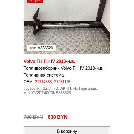
арт.
A856520
Volvo FH FH IV 2013-н.в.
Топливозаборник Volvo FH IV 2013-н.в.
Топливная система
OEM:
21714565, 21281115
Грузовик.; 12,8; TD; АКПП; Из Германии.;
VIN:YV2RT40C3KB885825
700 BYN
630
BYN
В корзину