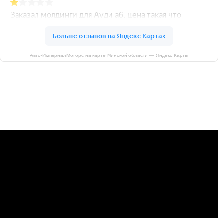
Авто-ИмпериалМоторс на карте Минской области — Яндекс Карты