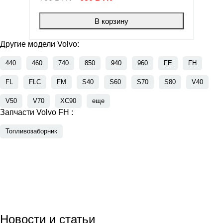
В корзину
Другие модели Volvo:
440
460
740
850
940
960
FE
FH
FL
FLC
FM
S40
S60
S70
S80
V40
V50
V70
XC90
еще
Запчасти Volvo FH :
Топливозаборник
Новости
и статьи