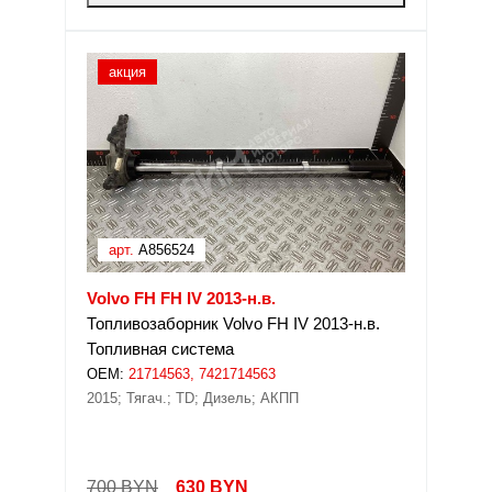
акция
арт.
A856524
Volvo FH FH IV 2013-н.в.
Топливозаборник Volvo FH IV 2013-н.в.
Топливная система
OEM:
21714563, 7421714563
2015; Тягач.; TD; Дизель; АКПП
700 BYN
630
BYN