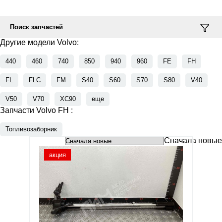
Поиск запчастей
Другие модели Volvo:
440
460
740
850
940
960
FE
FH
FL
FLC
FM
S40
S60
S70
S80
V40
V50
V70
XC90
еще
Запчасти Volvo FH :
Топливозаборник
Сначала новые
акция