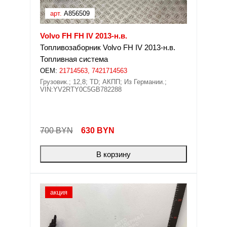
арт.
A856509
Volvo FH FH IV 2013-н.в.
Топливозаборник Volvo FH IV 2013-н.в.
Топливная система
OEM:
21714563, 7421714563
Грузовик.; 12,8; TD; АКПП; Из Германии.;
VIN:YV2RTY0C5GB782288
700 BYN
630
BYN
В корзину
акция