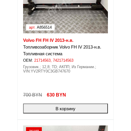
арт.
A856514
Volvo FH FH IV 2013-н.в.
Топливозаборник Volvo FH IV 2013-н.в.
Топливная система
OEM:
21714563, 7421714563
Грузовик.; 12,8; TD; АКПП; Из Германии.;
VIN:YV2RTY0C3GB747670
700 BYN
630
BYN
В корзину
акция