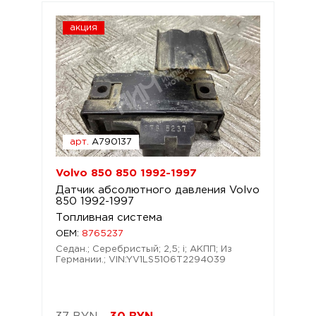
акция
арт.
A790137
Volvo 850 850 1992-1997
Датчик абсолютного давления Volvo
850 1992-1997
Топливная система
OEM:
8765237
Седан.; Серебристый; 2,5; i; АКПП; Из
Германии.; VIN:YV1LS5106T2294039