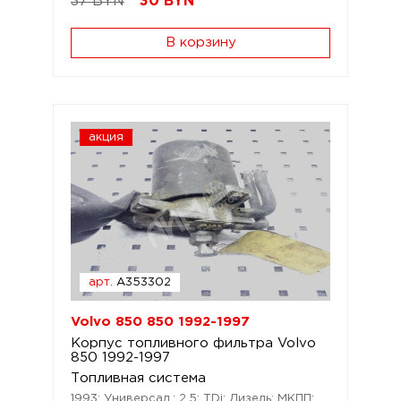
37 BYN
30
BYN
В корзину
акция
арт.
A353302
Volvo 850 850 1992-1997
Корпус топливного фильтра Volvo
850 1992-1997
Топливная система
1993; Универсал.; 2,5; TDi; Дизель; МКПП;