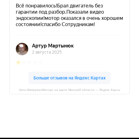
Авто-ИмпериалМоторс на карте Минской области — Яндекс Карты