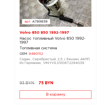
арт.
A789838
Volvo 850 850 1992-1997
Насос топливный Volvo 850 1992-
1997
Топливная система
OEM:
9480152
Седан.; Серебристый; 2,5; i; Бензин; АКПП;
Из Германии.; VIN:YV1LS5106T2294039
93 BYN
75
BYN
В корзину