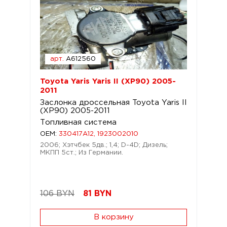
арт.
A612560
Toyota Yaris Yaris II (XP90) 2005-
2011
Заслонка дроссельная Toyota Yaris II
(XP90) 2005-2011
Топливная система
OEM:
330417A12, 1923002010
2006; Хэтчбек 5дв.; 1,4; D-4D; Дизель;
МКПП 5ст.; Из Германии.
106 BYN
81
BYN
В корзину