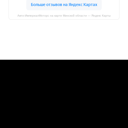
Авто-ИмпериалМоторс на карте Минской области — Яндекс Карты