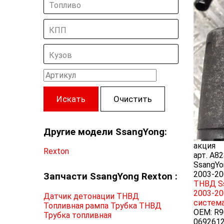
Топливо
КПП
Кузов
Искать
Очистить
Другие модели SsangYong:
акция
Rexton
арт.
A82
SsangYo
2003-20
Запчасти SsangYong Rexton :
ТНВД Ss
2003-20
Датчик детонации
ТНВД
систем
Топливная рампа
Трубка ТНВД
OEM:
R9
Трубка топливная
0692612