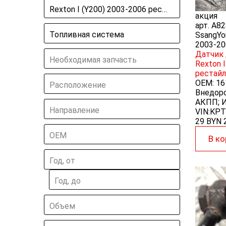
Rexton I (Y200) 2003-2006 рестайлинг
акция
арт.
A82
Топливная система
SsangYo
2003-20
Датчик 
Необходимая запчасть
Rexton 
рестайл
OEM:
16
Расположение
Внедоро
АКПП; И
Направление
VIN:KP
29 BYN
ОЕМ
В ко
Год, от
Год, до
Объем