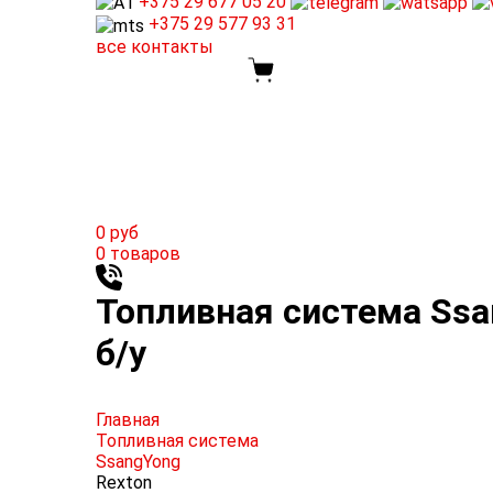
+375 29
677 05 20
+375 29
577 93 31
все контакты
0
руб
0
товаров
Топливная система Ssan
б/у
Главная
Топливная система
SsangYong
Rexton