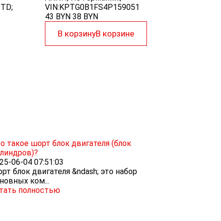
 TD;
VIN:KPTG0B1FS4P159051
43 BYN
38
BYN
В корзину
В корзине
о такое шорт блок двигателя (блок
линдров)?
25-06-04 07:51:03
рт блок двигателя &ndash; это набор
новных ком...
тать полностью