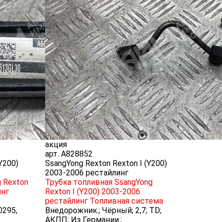
акция
арт.
A828852
Y200)
SsangYong Rexton Rexton I (Y200)
2003-2006 рестайлинг
 Rexton
Трубка топливная SsangYong
инг
Rexton I (Y200) 2003-2006
рестайлинг
Топливная система
0295,
Внедорожник.; Чёрный; 2,7; TD;
АКПП; Из Германии.;