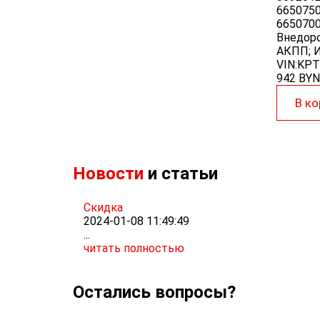
6650750
665070
Внедоро
АКПП; И
VIN:KP
942 BYN
В ко
Новости
и статьи
Скидка
2024-01-08 11:49:49
...
читать полностью
Остались вопросы?