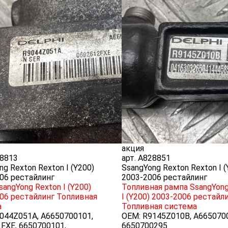
акция
8813
арт.
A828851
ng Rexton Rexton I (Y200)
SsangYong Rexton Rexton I (
06 рестайлинг
2003-2006 рестайлинг
angYong Rexton I (Y200)
Топливная рампа SsangYong
06 рестайлинг
Топливная
I (Y200) 2003-2006 рестайл
а
Топливная система
044Z051A, A6650700101,
OEM:
R9145Z010B, A665070
FXE, 6650700101,
6650700295