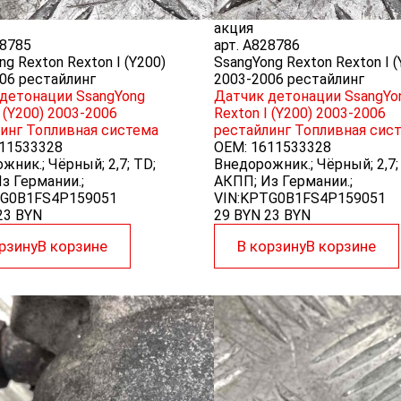
акция
8785
арт.
A828786
ng Rexton Rexton I (Y200)
SsangYong Rexton Rexton I (
06 рестайлинг
2003-2006 рестайлинг
детонации SsangYong
Датчик детонации SsangYo
I (Y200) 2003-2006
Rexton I (Y200) 2003-2006
инг
Топливная система
рестайлинг
Топливная сис
11533328
OEM:
1611533328
жник.; Чёрный; 2,7; TD;
Внедорожник.; Чёрный; 2,7;
з Германии.;
АКПП; Из Германии.;
TG0B1FS4P159051
VIN:KPTG0B1FS4P159051
23
BYN
29 BYN
23
BYN
рзину
В корзине
В корзину
В корзине