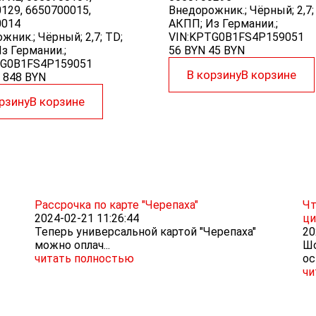
129, 6650700015,
Внедорожник.; Чёрный; 2,7;
0014
АКПП; Из Германии.;
жник.; Чёрный; 2,7; TD;
VIN:KPTG0B1FS4P159051
з Германии.;
56 BYN
45
BYN
TG0B1FS4P159051
В корзину
В корзине
848
BYN
рзину
В корзине
Рассрочка по карте "Черепаха"
Чт
2024-02-21 11:26:44
ци
Теперь универсальной картой "Черепаха"
20
можно оплач...
Шо
читать полностью
ос
чи