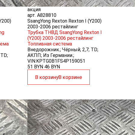
акция
арт.
A828810
Y200)
SsangYong Rexton Rexton I (Y200)
2003-2006 рестайлинг
ng
Трубка ТНВД SsangYong Rexton I
(Y200) 2003-2006 рестайлинг
тема
Топливная система
Внедорожник.; Чёрный; 2,7; TD;
 TD;
АКПП; Из Германии.;
VIN:KPTG0B1FS4P159051
51 BYN
46
BYN
В корзину
В корзине