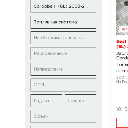
Cordoba II (6L) 2003-2009
Топливная система
арт
Необходимая запчасть
Seat
(6L)
Расположение
Засл
Cord
Топл
Направление
OEM:
2004; 
Из Ге
ОЕМ
Год, от
Год, до
101 
Объем