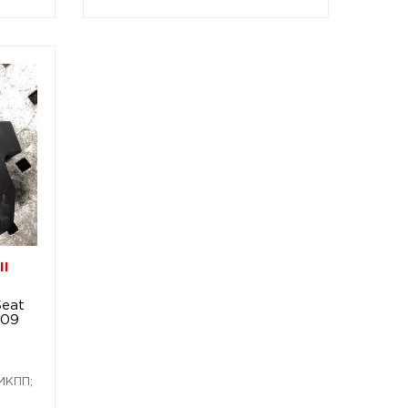
II
Seat
009
 МКПП;