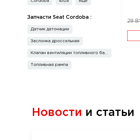
Cordoba
Ibiza
еще
Запчасти Seat Cordoba :
29 B
Датчик детонации
Заслонка дроссельная
Клапан вентиляции топливного бака
Топливная рампа
Новости
и статьи