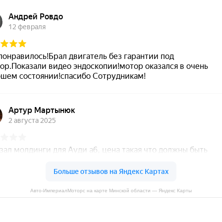
Авто-ИмпериалМоторс на карте Минской области — Яндекс Карты