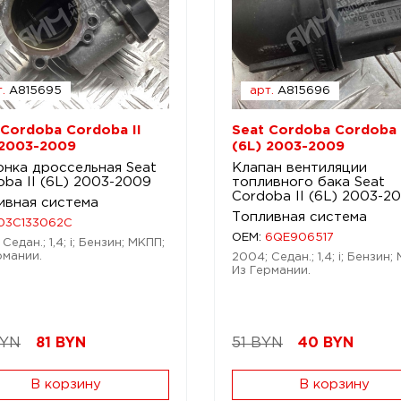
.
A815695
арт.
A815696
 Cordoba Cordoba II
Seat Cordoba Cordoba 
 2003-2009
(6L) 2003-2009
онка дроссельная Seat
Клапан вентиляции
oba II (6L) 2003-2009
топливного бака Seat
Cordoba II (6L) 2003-2
ивная система
Топливная система
03C133062C
OEM:
6QE906517
Седан.; 1,4; i; Бензин; МКПП;
рмании.
2004; Седан.; 1,4; i; Бензин;
Из Германии.
BYN
81
BYN
51 BYN
40
BYN
В корзину
В корзину