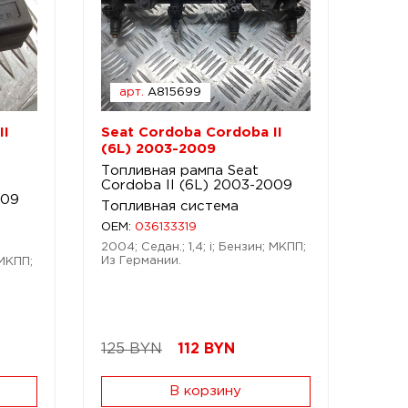
арт.
A815699
II
Seat Cordoba Cordoba II
(6L) 2003-2009
Топливная рампа Seat
Cordoba II (6L) 2003-2009
009
Топливная система
OEM:
036133319
2004; Седан.; 1,4; i; Бензин; МКПП;
Из Германии.
 МКПП;
125 BYN
112
BYN
В корзину