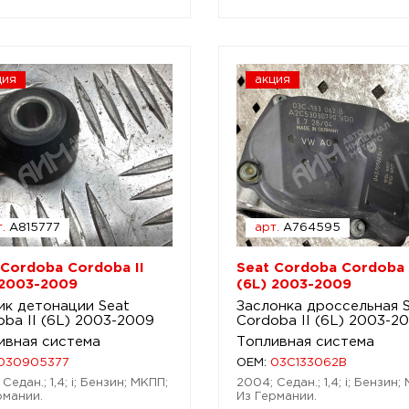
ция
акция
.
A815777
арт.
A764595
 Cordoba Cordoba II
Seat Cordoba Cordoba 
 2003-2009
(6L) 2003-2009
ик детонации Seat
Заслонка дроссельная 
oba II (6L) 2003-2009
Cordoba II (6L) 2003-2
ивная система
Топливная система
030905377
OEM:
03C133062B
Седан.; 1,4; i; Бензин; МКПП;
2004; Седан.; 1,4; i; Бензин;
рмании.
Из Германии.