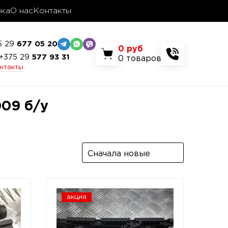
вка
О нас
Контакты
5 29
677 05 20
0
руб
+375 29
577 93 31
0
товаров
онтакты
009 б/у
Сначала новые
акция