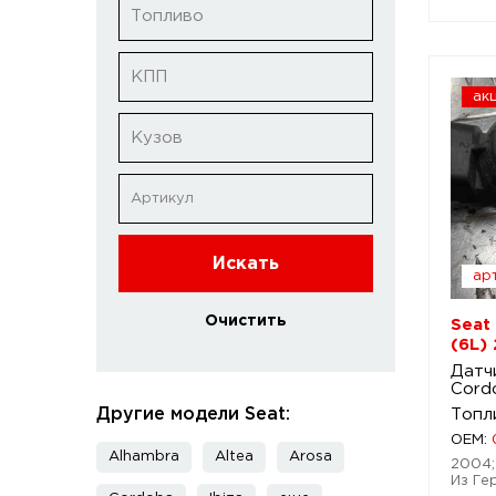
Топливо
КПП
ак
Кузов
Искать
арт
Очистить
Seat
(6L)
Датч
Cord
Другие модели Seat:
Топл
OEM:
Alhambra
Altea
Arosa
2004; 
Из Ге