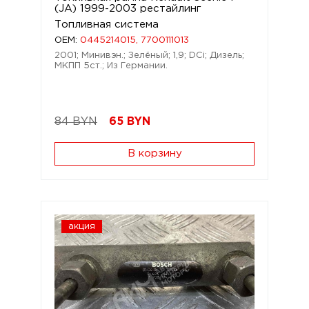
(JA) 1999-2003 рестайлинг
Топливная система
OEM:
0445214015, 7700111013
2001; Минивэн.; Зелёный; 1,9; DCi; Дизель;
МКПП 5ст.; Из Германии.
84 BYN
65
BYN
В корзину
акция