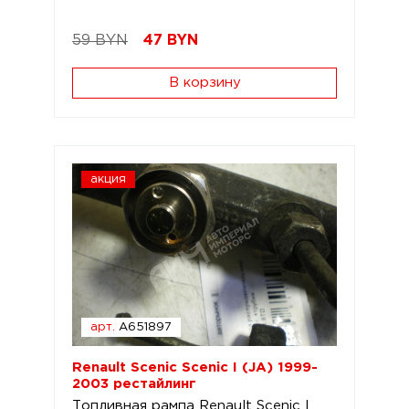
59 BYN
47
BYN
В корзину
акция
арт.
A651897
Renault Scenic Scenic I (JA) 1999-
2003 рестайлинг
Топливная рампа Renault Scenic I