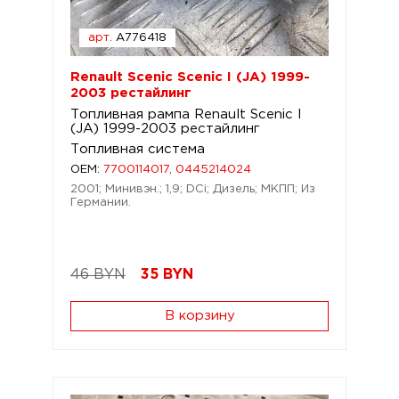
арт.
A776418
Renault Scenic Scenic I (JA) 1999-
2003 рестайлинг
Топливная рампа Renault Scenic I
(JA) 1999-2003 рестайлинг
Топливная система
OEM:
7700114017, 0445214024
2001; Минивэн.; 1,9; DCi; Дизель; МКПП; Из
Германии.
46 BYN
35
BYN
В корзину