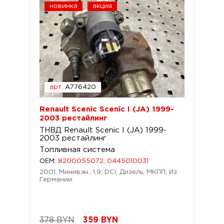
новинка
акция
арт.
A776420
Renault Scenic Scenic I (JA) 1999-
2003 рестайлинг
ТНВД Renault Scenic I (JA) 1999-
2003 рестайлинг
Топливная система
OEM:
8200055072, 0445010031
2001; Минивэн.; 1,9; DCi; Дизель; МКПП; Из
Германии.
378 BYN
359
BYN