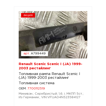
акция
арт.
A799449
Renault Scenic Scenic I (JA) 1999-
2003 рестайлинг
Топливная рампа Renault Scenic I
(JA) 1999-2003 рестайлинг
Топливная система
OEM:
7700112519
Минивэн.; Серебристый; 1,6; i; МКПП 5ст.;
Из Германии.; VIN:VF1JA04N523584127