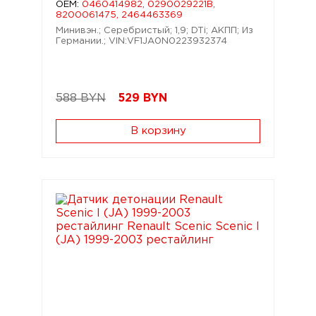
OEM:
0460414982, 0290029221B,
8200061475, 2464463369
Минивэн.; Серебристый; 1,9; DTi; АКПП; Из
Германии.; VIN:VF1JA0N0223932374
588 BYN
529
BYN
В корзину