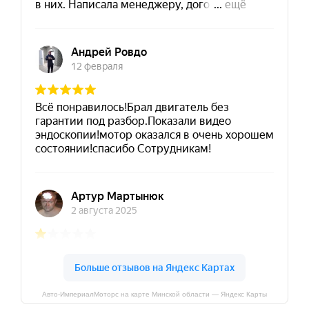
Авто-ИмпериалМоторс на карте Минской области — Яндекс Карты