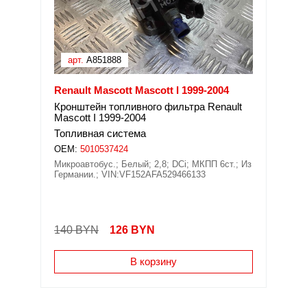
арт.
A851888
Renault Mascott Mascott I 1999-2004
Кронштейн топливного фильтра Renault
Mascott I 1999-2004
Топливная система
OEM:
5010537424
Микроавтобус.; Белый; 2,8; DCi; МКПП 6ст.; Из
Германии.; VIN:VF152AFA529466133
140 BYN
126
BYN
В корзину