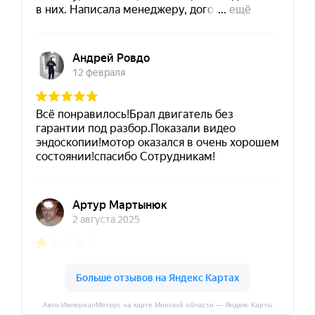
Авто-ИмпериалМоторс на карте Минской области — Яндекс Карты