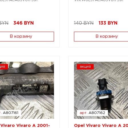
0LJ7ACA63V617591
VIN:W0LJ7ACA63V617591
BYN
346
BYN
140 BYN
133
BYN
В корзину
В корзину
ция
акция
.
A807161
арт.
A807162
 Vivaro Vivaro A 2001-
Opel Vivaro Vivaro A 2