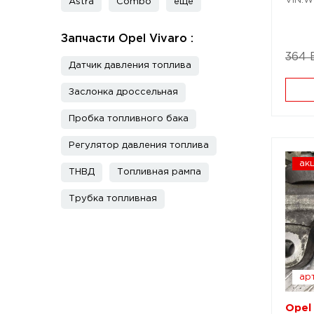
VIN:W
Astra
Combo
еще
Запчасти Opel Vivaro :
364 
Датчик давления топлива
Заслонка дроссельная
Пробка топливного бака
Регулятор давления топлива
ак
ТНВД
Топливная рампа
Трубка топливная
арт
Opel