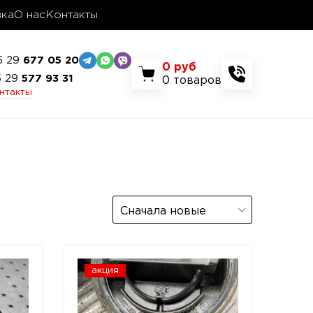
вка
О нас
Контакты
5 29
677 05 20
0
руб
5 29
577 93 31
0
товаров
онтакты
Сначала новые
акция