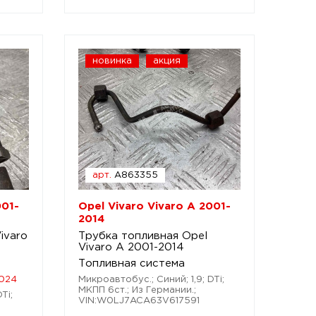
новинка
акция
арт.
A863355
001-
Opel Vivaro Vivaro A 2001-
2014
ivaro
Трубка топливная Opel
Vivaro A 2001-2014
Топливная система
024
Микроавтобус.; Синий; 1,9; DTi;
МКПП 6ст.; Из Германии.;
Ti;
VIN:W0LJ7ACA63V617591