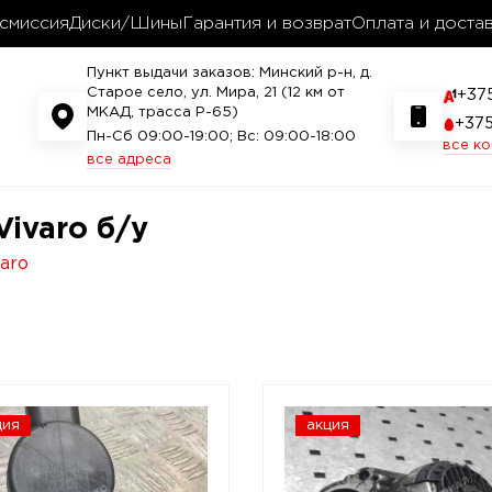
смиссия
Диски/Шины
Гарантия и возврат
Оплата и доста
Пункт выдачи заказов: Минский р-н, д.
Старое село, ул. Мира, 21 (12 км от
+37
МКАД, трасса P-65)
+37
Пн-Сб 09:00-19:00; Вс: 09:00-18:00
все к
все адреса
ivaro б/у
varo
ция
акция