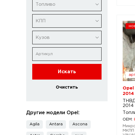
Топливо
КПП
но
Кузов
Искать
арт
Очистить
Opel
2014
ТНВД
2014
Другие модели Opel:
Топл
OEM:
Agila
Antara
Ascona
Микроа
МКПП 