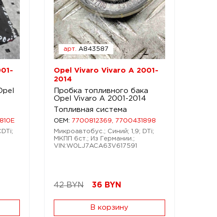
арт.
A843587
001-
Opel Vivaro Vivaro A 2001-
2014
Opel
Пробка топливного бака
Opel Vivaro A 2001-2014
Топливная система
810E
OEM:
7700812369, 7700431898
DTi;
Микроавтобус.; Синий; 1,9; DTi;
МКПП 6ст.; Из Германии.;
VIN:W0LJ7ACA63V617591
42 BYN
36
BYN
В корзину