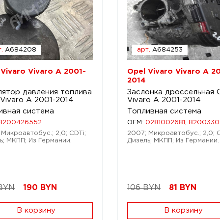
.
A684208
арт.
A684253
 Vivaro Vivaro A 2001-
Opel Vivaro Vivaro A 2
2014
лятор давления топлива
Заслонка дроссельная 
 Vivaro A 2001-2014
Vivaro A 2001-2014
ивная система
Топливная система
8200426552
OEM:
0281002681, 8200330
 Микроавтобус.; 2,0; CDTi;
2007; Микроавтобус.; 2,0; C
ь; МКПП; Из Германии.
Дизель; МКПП; Из Германии.
BYN
190
BYN
106 BYN
81
BYN
В корзину
В корзину