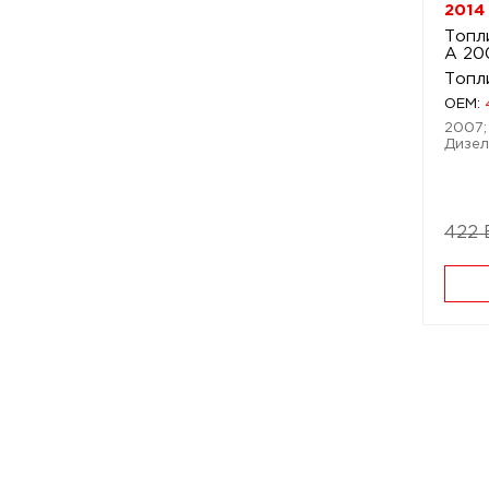
2014
Топл
A 20
Топл
OEM:
2007;
Дизел
422