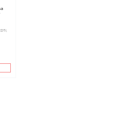
ва
4
DTi;