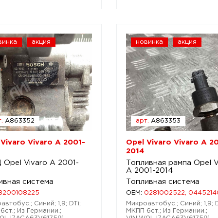
винка
акция
новинка
акция
.
A863352
арт.
A863353
 Vivaro Vivaro A 2001-
Opel Vivaro Vivaro A 2
2014
 Opel Vivaro A 2001-
Топливная рампа Opel V
A 2001-2014
ивная система
Топливная система
8200108225
OEM:
0281002522, 0445214
втобус.; Синий; 1,9; DTi;
Микроавтобус.; Синий; 1,9; D
6ст.; Из Германии.;
МКПП 6ст.; Из Германии.;