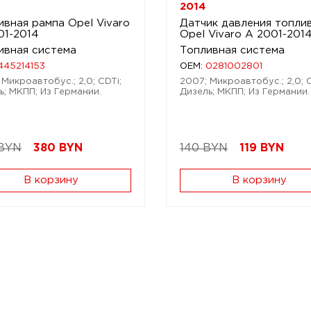
2014
ивная рампа Opel Vivaro
Датчик давления топли
01-2014
Opel Vivaro A 2001-201
ивная система
Топливная система
445214153
OEM:
0281002801
 Микроавтобус.; 2,0; CDTi;
2007; Микроавтобус.; 2,0; C
ь; МКПП; Из Германии.
Дизель; МКПП; Из Германии.
 BYN
380
BYN
140 BYN
119
BYN
В корзину
В корзину