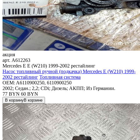
акция
арт.
A612263
Mercedes E E (W210) 1999-2002 рестайлинг
Насос топливный ручной (подкачка) Mercedes E (W210) 1999-
2002 рестайлинг
Топливная система
OEM:
A6110900250, 6110900250
2002; Седан.; 2,2; CDi; Дизель; АКПП; Из Германии.
77 BYN
60
BYN
В корзину
В корзине