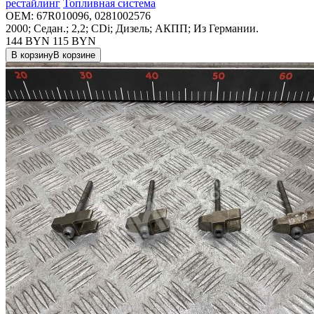
рестайлинг
Топливная система
OEM:
67R010096, 0281002576
2000; Седан.; 2,2; CDi; Дизель; АКПП; Из Германии.
144 BYN
115
BYN
В корзину
В корзине