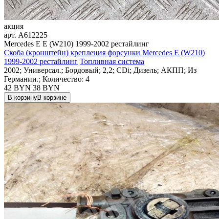
акция
арт.
A612225
Mercedes E E (W210) 1999-2002 рестайлинг
Скоба (кронштейн) крепления форсунки Mercedes E (W210)
1999-2002 рестайлинг
Топливная система
2002; Универсал.; Бордовый; 2,2; CDi; Дизель; АКПП; Из
Германии.; Количество: 4
42 BYN
38
BYN
В корзину
В корзине