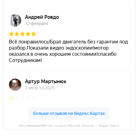
Авто-ИмпериалМоторс на карте Минской области — Яндекс Карты