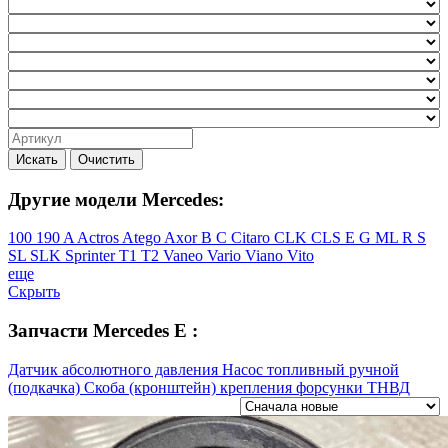
Искать
Очистить
Другие модели Mercedes:
100
190
A
Actros
Atego
Axor
B
C
Citaro
CLK
CLS
E
G
ML
R
S
SL
SLK
Sprinter
T1
T2
Vaneo
Vario
Viano
Vito
еще
Скрыть
Запчасти Mercedes E :
Датчик абсолютного давления
Насос топливный ручной
(подкачка)
Скоба (кронштейн) крепления форсунки
ТНВД