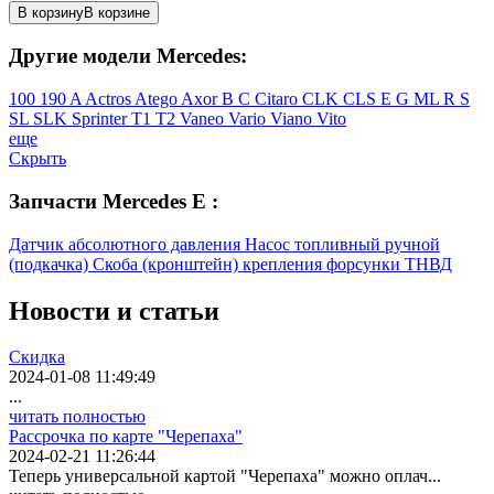
В корзину
В корзине
Другие модели Mercedes:
100
190
A
Actros
Atego
Axor
B
C
Citaro
CLK
CLS
E
G
ML
R
S
SL
SLK
Sprinter
T1
T2
Vaneo
Vario
Viano
Vito
еще
Скрыть
Запчасти Mercedes E :
Датчик абсолютного давления
Насос топливный ручной
(подкачка)
Скоба (кронштейн) крепления форсунки
ТНВД
Новости
и статьи
Скидка
2024-01-08 11:49:49
...
читать полностью
Рассрочка по карте "Черепаха"
2024-02-21 11:26:44
Теперь универсальной картой "Черепаха" можно оплач...