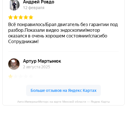
Авто-ИмпериалМоторс на карте Минской области — Яндекс Карты