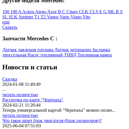
Другие модели Mercedes:
100
190
A
Actros
Atego
Axor
B
C
Citaro
CLK
CLS
E
G
ML
R
S
SL
SLK
Sprinter
T1
T2
Vaneo
Vario
Viano
Vito
еще
Скрыть
Запчасти Mercedes C :
Датчик давления топлива
Датчик детонации
Заслонка
дроссельная
Насос топливный
ТНВД
Топливная рампа
Новости
и статьи
Скидка
2024-01-08 11:49:49
...
читать полностью
Рассрочка по карте "Черепаха"
2024-02-21 11:26:44
Теперь универсальной картой "Черепаха" можно оплач...
читать полностью
Что такое шорт блок двигателя (блок цилиндров)?
2025-06-04 07:51:03