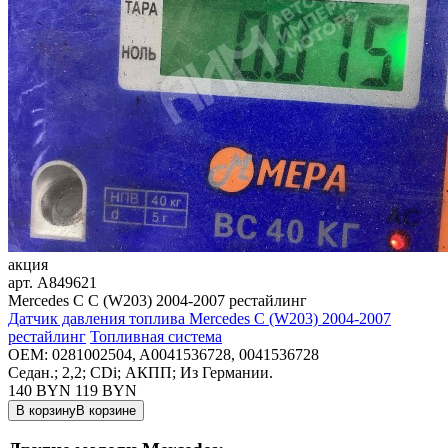
акция
арт.
A849621
Mercedes C C (W203) 2004-2007 рестайлинг
Датчик давления топлива Mercedes C (W203) 2004-2007
рестайлинг
Топливная система
OEM:
0281002504, A0041536728, 0041536728
Седан.; 2,2; CDi; АКПП; Из Германии.
140 BYN
119
BYN
В корзину
В корзине