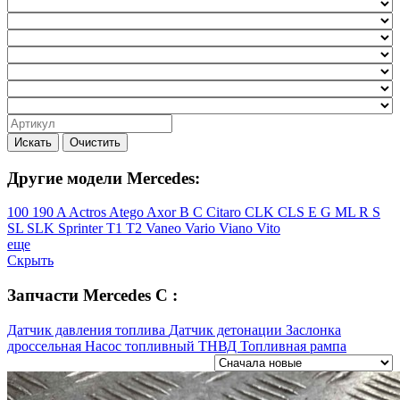
Искать
Очистить
Другие модели Mercedes:
100
190
A
Actros
Atego
Axor
B
C
Citaro
CLK
CLS
E
G
ML
R
S
SL
SLK
Sprinter
T1
T2
Vaneo
Vario
Viano
Vito
еще
Скрыть
Запчасти Mercedes C :
Датчик давления топлива
Датчик детонации
Заслонка
дроссельная
Насос топливный
ТНВД
Топливная рампа