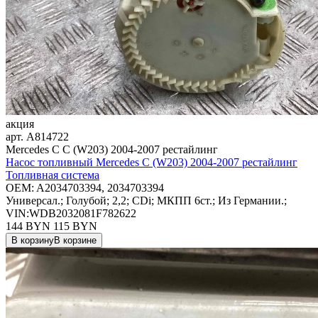
акция
арт.
A814722
Mercedes C C (W203) 2004-2007 рестайлинг
Насос топливный Mercedes C (W203) 2004-2007 рестайлинг
Топливная система
OEM:
A2034703394, 2034703394
Универсал.; Голубой; 2,2; CDi; МКПП 6ст.; Из Германии.;
VIN:WDB2032081F782622
144 BYN
115
BYN
В корзину
В корзине