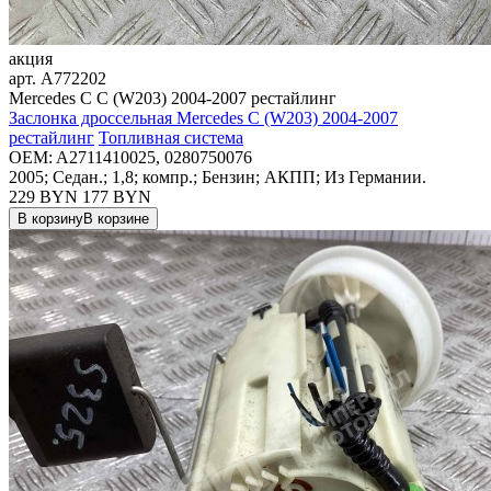
акция
арт.
A772202
Mercedes C C (W203) 2004-2007 рестайлинг
Заслонка дроссельная Mercedes C (W203) 2004-2007
рестайлинг
Топливная система
OEM:
A2711410025, 0280750076
2005; Седан.; 1,8; компр.; Бензин; АКПП; Из Германии.
229 BYN
177
BYN
В корзину
В корзине