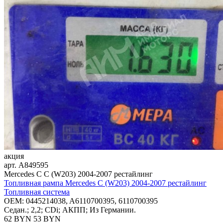
акция
арт.
A849595
Mercedes C C (W203) 2004-2007 рестайлинг
Топливная рампа Mercedes C (W203) 2004-2007 рестайлинг
Топливная система
OEM:
0445214038, A6110700395, 6110700395
Седан.; 2,2; CDi; АКПП; Из Германии.
62 BYN
53
BYN