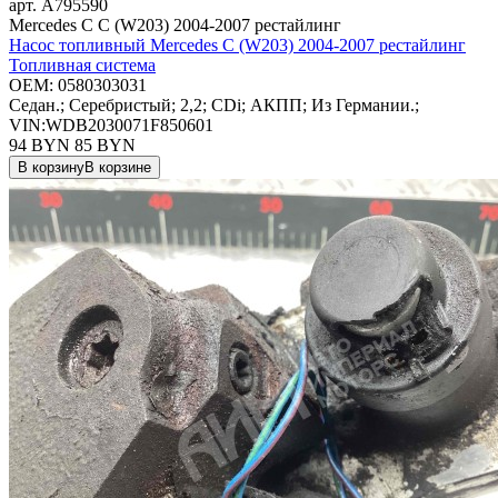
арт.
A795590
Mercedes C C (W203) 2004-2007 рестайлинг
Насос топливный Mercedes C (W203) 2004-2007 рестайлинг
Топливная система
OEM:
0580303031
Седан.; Серебристый; 2,2; CDi; АКПП; Из Германии.;
VIN:WDB2030071F850601
94 BYN
85
BYN
В корзину
В корзине