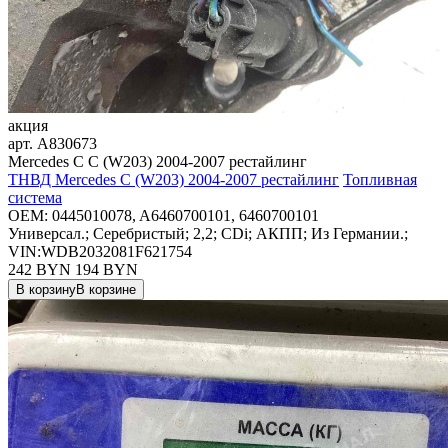
акция
арт.
A830673
Mercedes C C (W203) 2004-2007 рестайлинг
ТНВД Mercedes C (W203) 2004-2007 рестайлинг
Топливная
система
OEM:
0445010078, A6460700101, 6460700101
Универсал.; Серебристый; 2,2; CDi; АКПП; Из Германии.;
VIN:WDB2032081F621754
242 BYN
194
BYN
В корзину
В корзине