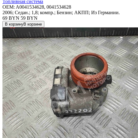
Топливная система
OEM:
A0041534628, 0041534628
2006; Седан.; 1,8; компр.; Бензин; АКПП; Из Германии.
69 BYN
59
BYN
В корзину
В корзине