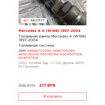
арт.
A823573
Mercedes A A (W168) 1997-2004
Топливная рампа Mercedes A (W168)
1997-2004
Топливная система
OEM:
A6680700095, 6680700095,
A6110780149, 6110780149, A0041537528,
0041537528
2002; Хэтчбек 5дв.; 1,7; CDi; Дизель; АКПП;
Из Германии.
308 BYN
277
BYN
В корзину