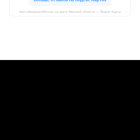
Авто-ИмпериалМоторс на карте Минской области — Яндекс Карты