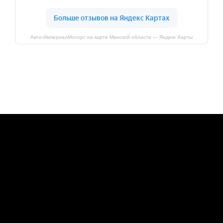
Авто-ИмпериалМоторс на карте Минской области — Яндекс Карты