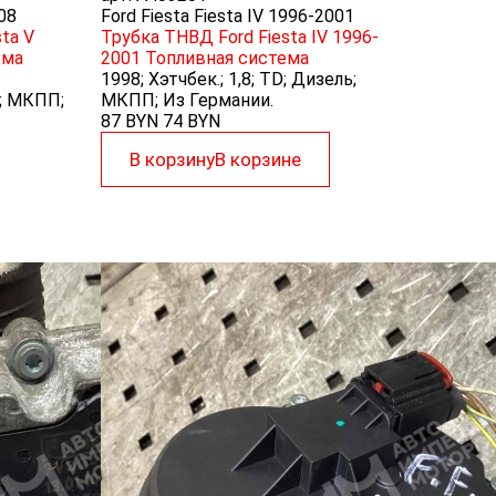
008
Ford Fiesta Fiesta IV 1996-2001
ta V
Трубка ТНВД Ford Fiesta IV 1996-
ема
2001
Топливная система
1998; Хэтчбек.; 1,8; TD; Дизель;
ин; МКПП;
МКПП; Из Германии.
87 BYN
74
BYN
В корзину
В корзине