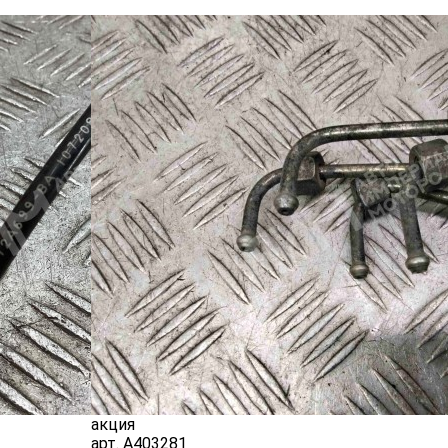
акция
арт.
A403281