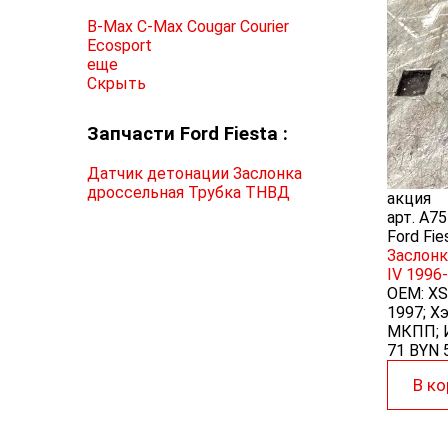
B-Max
C-Max
Cougar
Courier
Ecosport
еще
Скрыть
Запчасти Ford Fiesta :
Датчик детонации
Заслонка
дроссельная
Трубка ТНВД
акция
арт.
A75
Ford Fie
Заслонк
IV 1996
OEM:
XS
1997; Хэ
МКПП; И
71 BYN
В ко