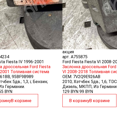
акция
4234
арт.
A755875
sta Fiesta IV 1996-2001
Ford Fiesta Fiesta VI 2008-2
а дроссельная Ford Fiesta
Заслонка дроссельная Ford 
-2001
Топливная система
VI 2008-2018
Топливная си
61BB, 95BF9B989
OEM:
7V2Q9E926AB
тчбек 5дв.; 1,3; i; Бензин;
2010; Хэтчбек 5дв.; 1,6; TDCi
з Германии.
Дизель; МКПП; Из Германи
55
BYN
129 BYN
99
BYN
рзину
В корзине
В корзину
В корзине