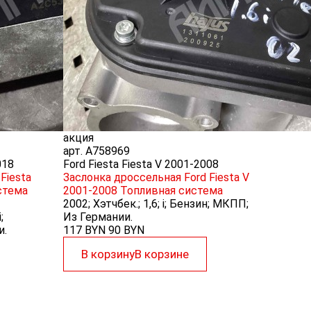
акция
арт.
A758969
018
Ford Fiesta Fiesta V 2001-2008
Fiesta
Заслонка дроссельная Ford Fiesta V
стема
2001-2008
Топливная система
2002; Хэтчбек.; 1,6; i; Бензин; МКПП;
;
Из Германии.
и.
117 BYN
90
BYN
В корзину
В корзине