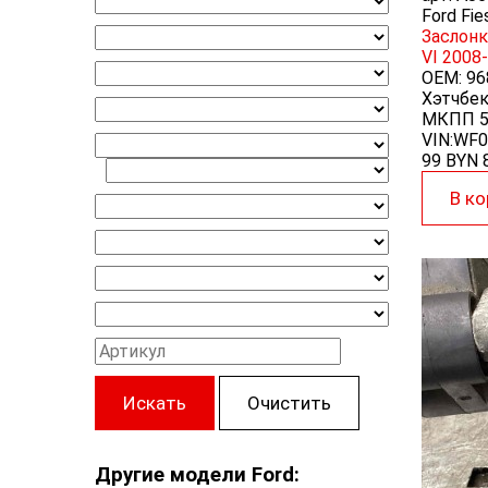
Ford Fie
Заслонк
VI 2008
OEM:
96
Хэтчбек 
МКПП 5с
VIN:WF
99 BYN
В ко
Искать
Очистить
Другие модели Ford: