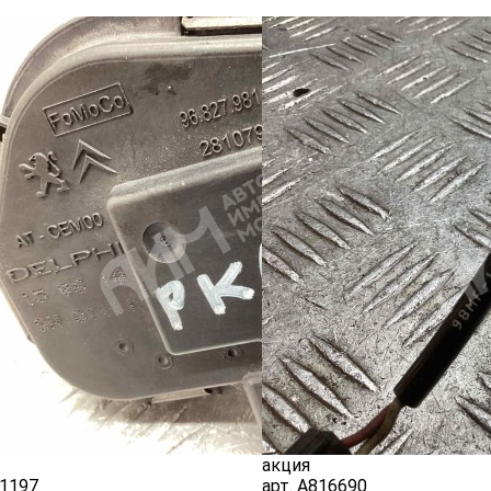
акция
1197
арт.
A816690