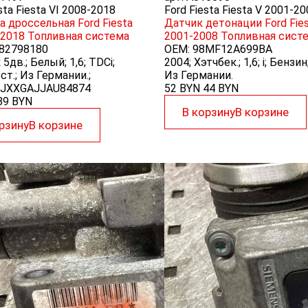
sta Fiesta VI 2008-2018
Ford Fiesta Fiesta V 2001-2
а дроссельная Ford Fiesta
Датчик детонации Ford Fies
-2018
Топливная система
2001-2008
Топливная сист
82798180
OEM:
98MF12A699BA
5дв.; Белый; 1,6; TDCi;
2004; Хэтчбек.; 1,6; i; Бенз
т.; Из Германии.;
Из Германии.
0JXXGAJJAU84874
52 BYN
44
BYN
89
BYN
В корзину
В корзине
рзину
В корзине