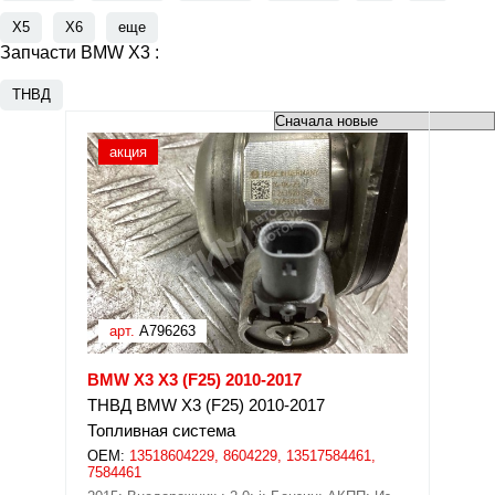
X5
X6
еще
Запчасти BMW X3 :
ТНВД
акция
арт.
A796263
BMW X3 X3 (F25) 2010-2017
ТНВД BMW X3 (F25) 2010-2017
Топливная система
OEM:
13518604229, 8604229, 13517584461,
7584461