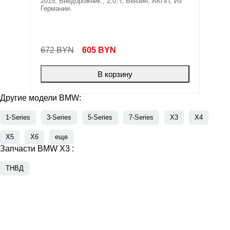
2015; Внедорожник.; 2,0; i; Бензин; АКПП; Из
Германии.
672 BYN
605
BYN
В корзину
Другие модели BMW:
1-Series
3-Series
5-Series
7-Series
X3
X4
X5
X6
еще
Запчасти BMW X3 :
ТНВД