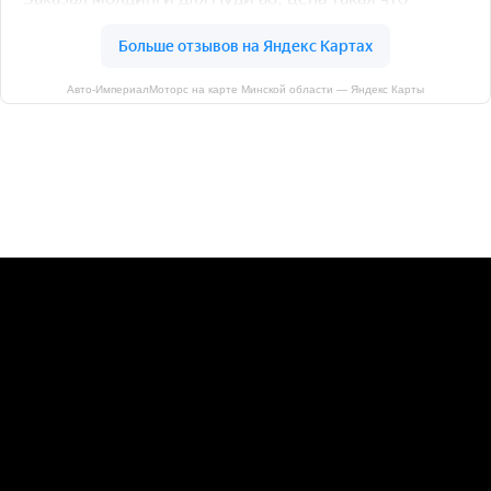
Авто-ИмпериалМоторс на карте Минской области — Яндекс Карты