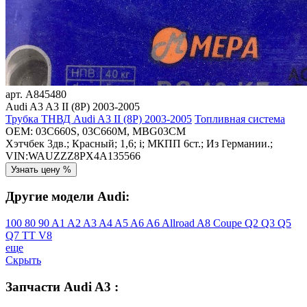
арт.
A845480
Audi A3 A3 II (8P) 2003-2005
Трубка ТНВД Audi A3 II (8P) 2003-2005
Топливная система
OEM:
03C660S, 03C660M, MBG03CM
Хэтчбек 3дв.; Красный; 1,6; i; МКПП 6ст.; Из Германии.;
VIN:WAUZZZ8PX4A135566
Узнать цену %
Другие модели Audi:
100
80
90
A1
A2
A3
A4
A5
A6
A6 Allroad
A8
Coupe
Q2
Q3
Q5
Q7
TT
V8
еще
Скрыть
Запчасти Audi A3 :