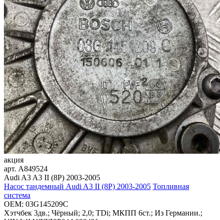
акция
арт.
A849524
Audi A3 A3 II (8P) 2003-2005
Насос тандемный Audi A3 II (8P) 2003-2005
Топливная
система
OEM:
03G145209C
Хэтчбек 3дв.; Чёрный; 2,0; TDi; МКПП 6ст.; Из Германии.;