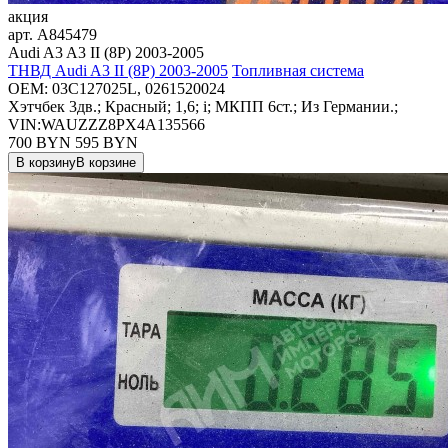
акция
арт.
A845479
Audi A3 A3 II (8P) 2003-2005
ТНВД Audi A3 II (8P) 2003-2005
Топливная система
OEM:
03C127025L, 0261520024
Хэтчбек 3дв.; Красный; 1,6; i; МКПП 6ст.; Из Германии.;
VIN:WAUZZZ8PX4A135566
700 BYN
595
BYN
В корзину
В корзине