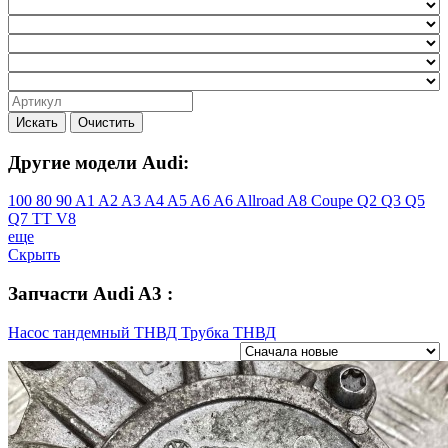
Искать
Очистить
Другие модели Audi:
100
80
90
A1
A2
A3
A4
A5
A6
A6 Allroad
A8
Coupe
Q2
Q3
Q5
Q7
TT
V8
еще
Скрыть
Запчасти Audi A3 :
Насос тандемный
ТНВД
Трубка ТНВД