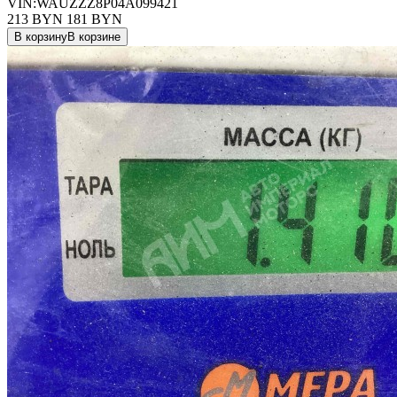
VIN:WAUZZZ8P04A099421
213 BYN
181
BYN
В корзину
В корзине