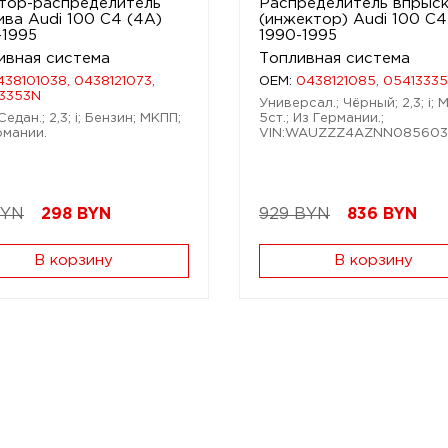
тор-распределитель
Распределитель впрыс
ива Audi 100 C4 (4A)
(инжектор) Audi 100 C4
-1995
1990-1995
ивная система
Топливная система
438101038, 0438121073,
OEM:
0438121085, 0541333
3353N
Универсал.; Чёрный; 2,3; i;
Седан.; 2,3; i; Бензин; МКПП;
5ст.; Из Германии.;
рмании.
VIN:WAUZZZ4AZNN085603
BYN
298
BYN
929 BYN
836
BYN
В корзину
В корзину