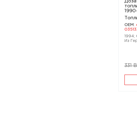
Доза
топл
1990
Топл
OEM:
03513
1994; 
Из Ге
331 