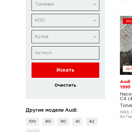
Топливо
КПП
ак
Кузов
арт
Искать
Audi
Очистить
1995
Насо
C4 (
Топл
Другие модели Audi:
1993; 
Из Ге
100
80
90
A1
A2