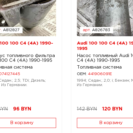
.
A812827
арт.
A826783
 100 100 C4 (4A) 1990-
Audi 100 100 C4 (4A) 1
1995
ус топливного фильтра
Насос топливный Audi 
 100 C4 (4A) 1990-1995
C4 (4A) 1990-1995
ивная система
Топливная система
074127445
OEM:
441906091E
Седан.; 2,5; TDi; Дизель;
1994; Седан.; 2,0; i; Бензин;
 Из Германии.
Из Германии.
BYN
96
BYN
142 BYN
120
BYN
В корзину
В корзину