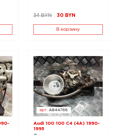
34 BYN
30
BYN
В корзину
арт.
A844766
990-
Audi 100 100 C4 (4A) 1990-
1995