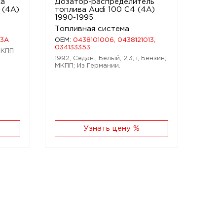
ка
Дозатор-распределитель
 (4A)
топлива Audi 100 C4 (4A)
1990-1995
Топливная система
53A
OEM:
0438101006, 0438121013,
034133353
 МКПП
1992; Седан.; Белый; 2,3; i; Бензин;
МКПП; Из Германии.
Узнать цену %