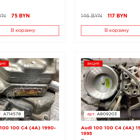
YN
75
BYN
146 BYN
117
BYN
В корзину
В корзину
ция
акция
.
A714578
арт.
A809203
 100 100 C4 (4A) 1990-
Audi 100 100 C4 (4A) 1
1995