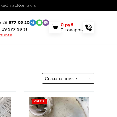
вка
О нас
Контакты
5 29
677 05 20
0
руб
5 29
577 93 31
0
товаров
онтакты
Сначала новые
акция