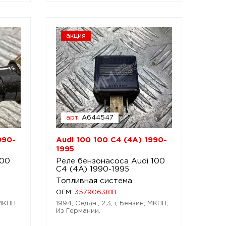
акция
арт.
A644547
990-
Audi 100 100 C4 (4A) 1990-
1995
100
Реле бензонасоса Audi 100
C4 (4A) 1990-1995
Топливная система
OEM:
357906381B
 МКПП
1994; Седан.; 2,3; i; Бензин; МКПП;
Из Германии.