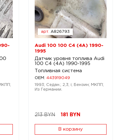
арт.
A826793
990-
Audi 100 100 C4 (4A) 1990-
1995
100
Датчик уровня топлива Audi
100 C4 (4A) 1990-1995
Топливная система
OEM:
443919049
 МКПП;
1993; Седан.; 2,3; i; Бензин; МКПП;
Из Германии.
213 BYN
181
BYN
В корзину