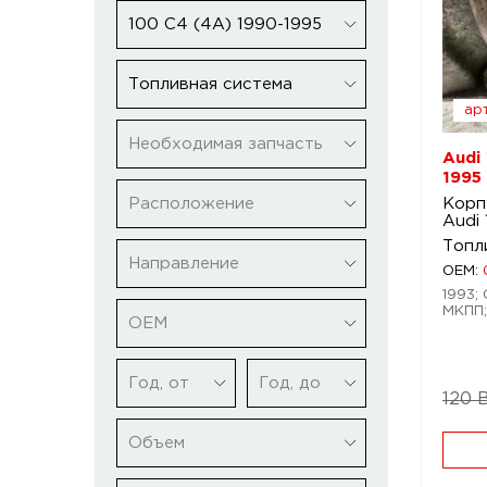
100 C4 (4A) 1990-1995
Топливная система
арт
Необходимая запчасть
Audi
1995
Расположение
Корп
Audi
Топл
Направление
OEM:
1993; 
МКПП;
ОЕМ
Год, от
Год, до
120 
Объем