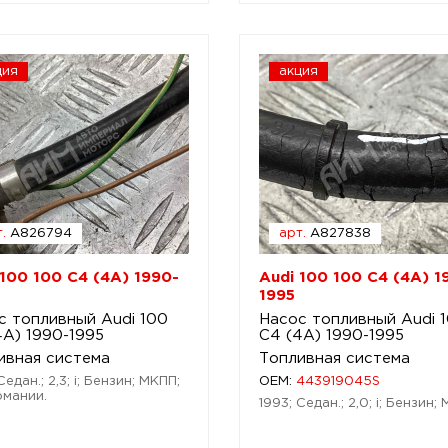
ция
акция
.
A826794
арт.
A827838
 100 100 C4 (4A) 1990-
Audi 100 100 C4 (4A) 1
1995
с топливный Audi 100
Насос топливный Audi 
4A) 1990-1995
C4 (4A) 1990-1995
ивная система
Топливная система
Седан.; 2,3; i; Бензин; МКПП;
OEM:
443919045S
рмании.
1993; Седан.; 2,0; i; Бензин;