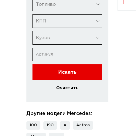
Топливо
КПП
Кузов
Искать
Очистить
Другие модели Mercedes:
100
190
A
Actros