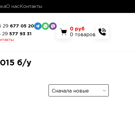
вка
О нас
Контакты
5 29
677 05 20
0
руб
5 29
577 93 31
0
товаров
онтакты
015 б/у
Сначала новые