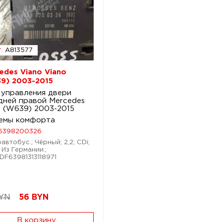
.
A813577
edes Viano Viano
9) 2003-2015
 управления двери
дней правой Mercedes
o (W639) 2003-2015
емы комфорта
6398200326
автобус.; Чёрный; 2,2; CDi;
 Из Германии.;
DF63981313118971
BYN
56
BYN
В корзину