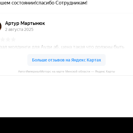
Авто-ИмпериалМоторс на карте Минской области — Яндекс Карты