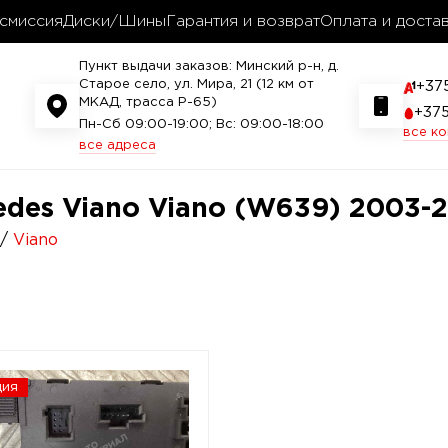
смиссия
Диски/Шины
Гарантия и возврат
Оплата и доста
Пункт выдачи заказов: Минский р-н, д.
Старое село, ул. Мира, 21 (12 км от
+37
МКАД, трасса P-65)
+37
Пн-Сб 09:00-19:00; Вс: 09:00-18:00
все к
все адреса
des Viano Viano (W639) 2003-2
Viano
ция