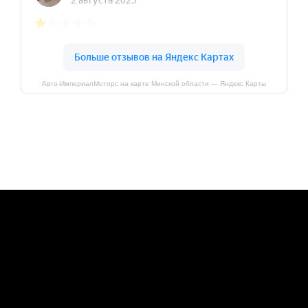
Авто-ИмпериалМоторс на карте Минской области — Яндекс Карты