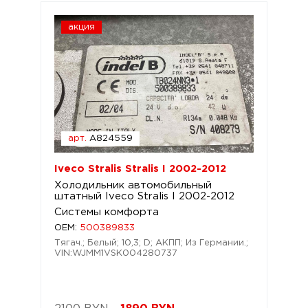
акция
арт.
A824559
Iveco Stralis Stralis I 2002-2012
Холодильник автомобильный
штатный Iveco Stralis I 2002-2012
Системы комфорта
OEM:
500389833
Тягач.; Белый; 10,3; D; АКПП; Из Германии.;
VIN:WJMM1VSK004280737