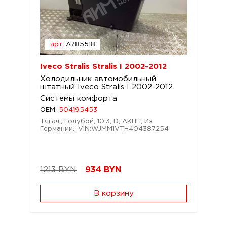
арт.
A785518
Iveco Stralis Stralis I 2002-2012
Холодильник автомобильный
штатный Iveco Stralis I 2002-2012
Системы комфорта
OEM:
504195453
Тягач.; Голубой; 10,3; D; АКПП; Из
Германии.; VIN:WJMM1VTH404387254
1213 BYN
934
BYN
В корзину