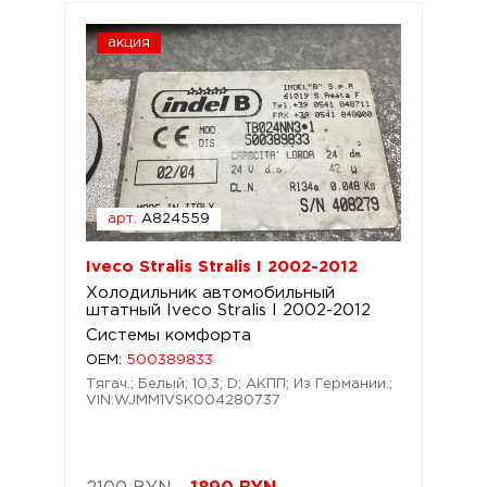
акция
арт.
A824559
Iveco Stralis Stralis I 2002-2012
Холодильник автомобильный
штатный Iveco Stralis I 2002-2012
Системы комфорта
OEM:
500389833
Тягач.; Белый; 10,3; D; АКПП; Из Германии.;
VIN:WJMM1VSK004280737