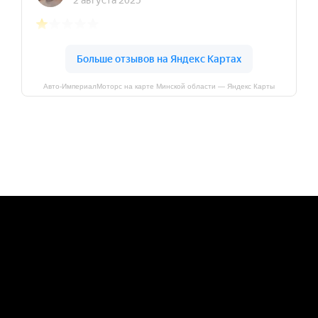
Авто-ИмпериалМоторс на карте Минской области — Яндекс Карты