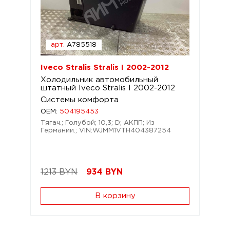
арт.
A785518
Iveco Stralis Stralis I 2002-2012
Холодильник автомобильный
штатный Iveco Stralis I 2002-2012
Системы комфорта
OEM:
504195453
Тягач.; Голубой; 10,3; D; АКПП; Из
Германии.; VIN:WJMM1VTH404387254
1213 BYN
934
BYN
В корзину