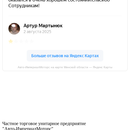
Авто-ИмпериалМоторс на карте Минской области — Яндекс Карты
Частное торговое унитарное предприятие
"Авто-ИмпериалМоторс"