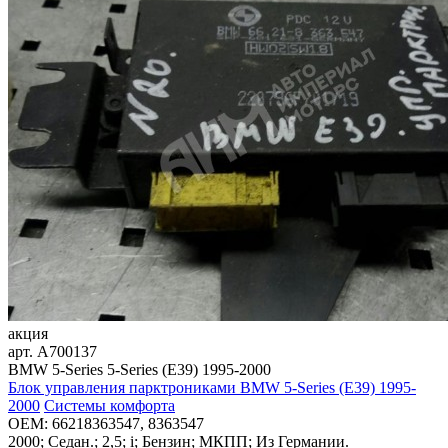
акция
арт.
A700137
BMW 5-Series 5-Series (E39) 1995-2000
Блок управления парктрониками BMW 5-Series (E39) 1995-
2000
Системы комфорта
OEM:
66218363547, 8363547
2000; Седан.; 2,5; i; Бензин; МКПП; Из Германии.