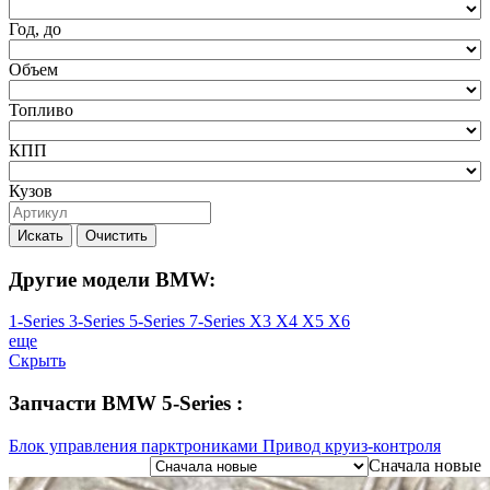
Год, до
Объем
Топливо
КПП
Кузов
Искать
Очистить
Другие модели BMW:
1-Series
3-Series
5-Series
7-Series
X3
X4
X5
X6
еще
Скрыть
Запчасти BMW 5-Series :
Блок управления парктрониками
Привод круиз-контроля
Сначала новые