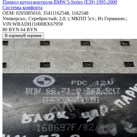
Привод круиз-контроля BMW 5-Series (E39) 1995-2000
Системы комфорта
OEM:
0205005010, 35411162548, 1162548
Универсал.; Серебристый; 2,0; i; МКПП 5ст.; Из Германии.;
VIN:WBADH11000BX67959
80 BYN
64
BYN
В корзину
В корзине