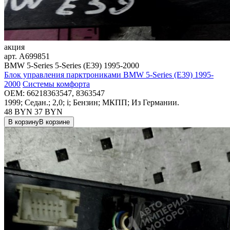
акция
арт.
A699851
BMW 5-Series 5-Series (E39) 1995-2000
Блок управления парктрониками BMW 5-Series (E39) 1995-
2000
Системы комфорта
OEM:
66218363547, 8363547
1999; Седан.; 2,0; i; Бензин; МКПП; Из Германии.
48 BYN
37
BYN
В корзину
В корзине