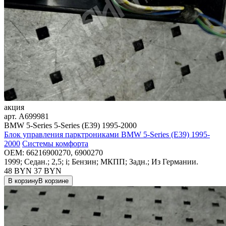
акция
арт.
A699981
BMW 5-Series 5-Series (E39) 1995-2000
Блок управления парктрониками BMW 5-Series (E39) 1995-
2000
Системы комфорта
OEM:
66216900270, 6900270
1999; Седан.; 2,5; i; Бензин; МКПП; Задн.; Из Германии.
48 BYN
37
BYN
В корзину
В корзине