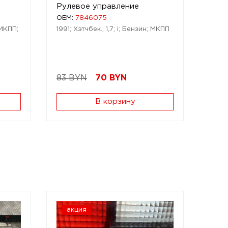
Рулевое управление
OEM:
7846075
 МКПП;
1991; Хэтчбек.; 1,7; i; Бензин; МКПП
83 BYN
70
BYN
В корзину
акция