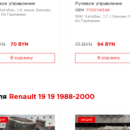
вое управление
Рулевое управление
Хэтчбек.; 1,4; моно; Бензин;
OEM:
7700741348
 Из Германии.
1991; Хэтчбек.; 1,7; i; Бензин;
Из Германии.
YN
70
BYN
111 BYN
94
BYN
В корзину
В корзину
для
Renault 19 19 1988-2000
ция
акция