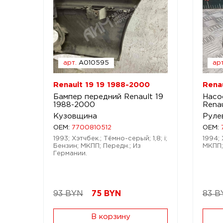
арт.
A010595
арт
Renault 19 19 1988-2000
Rena
Бампер передний Renault 19
Насо
1988-2000
Rena
Кузовщина
Руле
OEM:
7700810512
OEM:
1993; Хэтчбек.; Тёмно-серый; 1,8; i;
1994; 
Бензин; МКПП; Передн.; Из
МКПП;
Германии.
93 BYN
75
BYN
83 B
В корзину