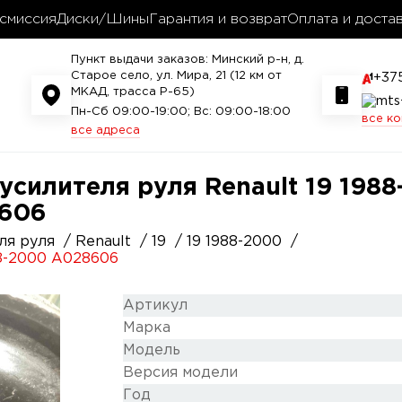
смиссия
Диски/Шины
Гарантия и возврат
Оплата и доста
Пункт выдачи заказов: Минский р-н, д.
Старое село, ул. Мира, 21 (12 км от
+37
МКАД, трасса P-65)
Пн-Сб 09:00-19:00; Вс: 09:00-18:00
все к
все адреса
силителя руля Renault 19 1988-
8606
ля руля
Renault
19
19 1988-2000
88-2000 A028606
Артикул
Марка
Модель
Версия модели
Год