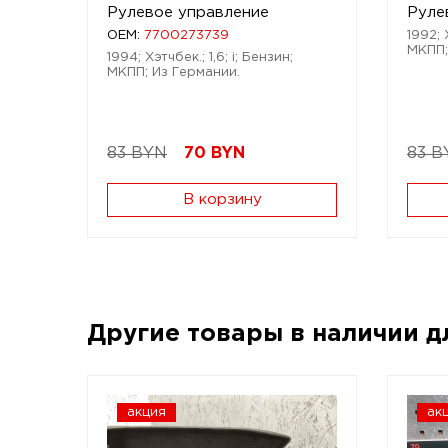
Рулевое управление
Руле
OEM:
7700273739
1992; 
МКПП;
1994; Хэтчбек.; 1,6; i; Бензин;
МКПП; Из Германии.
83 BYN
70
BYN
83 B
В корзину
Другие товары в наличии 
акция
ак