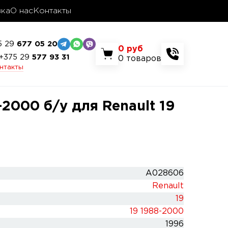
вка
О нас
Контакты
5 29
677 05 20
0
руб
+375 29
577 93 31
0
товаров
онтакты
2000 б/у для Renault 19
A028606
Renault
19
19 1988-2000
1996