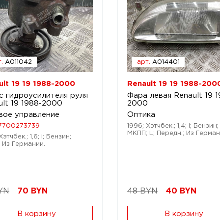
.
A011042
арт.
A014401
ult 19 19 1988-2000
Renault 19 19 1988-200
с гидроусилителя руля
Фара левая Renault 19 1
ult 19 1988-2000
2000
вое управление
Оптика
7700273739
1996; Хэтчбек.; 1,4; i; Бензин;
МКПП; L; Передн.; Из Герман
Хэтчбек.; 1,6; i; Бензин;
 Из Германии.
YN
70
BYN
48 BYN
40
BYN
В корзину
В корзину