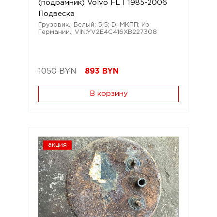
(подрамник) Volvo FL I 1985-2006
Подвеска
Грузовик.; Белый; 5,5; D; МКПП; Из
Германии.; VIN:YV2E4C416XB227308
1050 BYN
893
BYN
В корзину
акция