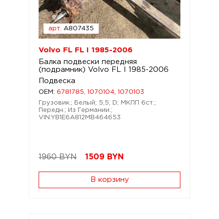
арт.
A807435
Volvo FL FL I 1985-2006
Балка подвески передняя
(подрамник) Volvo FL I 1985-2006
Подвеска
OEM:
6781785, 1070104, 1070103
Грузовик.; Белый; 5,5; D; МКПП 6ст.;
Передн.; Из Германии.;
VIN:YB1E6A812MB464653
1960 BYN
1509
BYN
В корзину