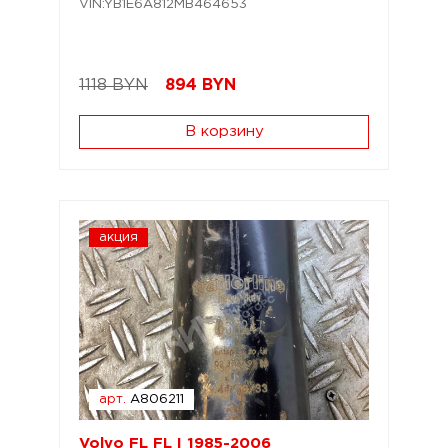
VIN:YB1E6A812MB464653
1118 BYN
894
BYN
В корзину
акция
арт.
A806211
Volvo FL FL I 1985-2006