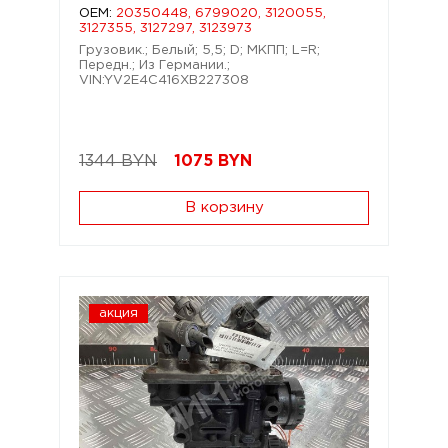
OEM:
20350448, 6799020, 3120055,
3127355, 3127297, 3123973
Грузовик.; Белый; 5,5; D; МКПП; L=R;
Передн.; Из Германии.;
VIN:YV2E4C416XB227308
1344 BYN
1075
BYN
В корзину
акция