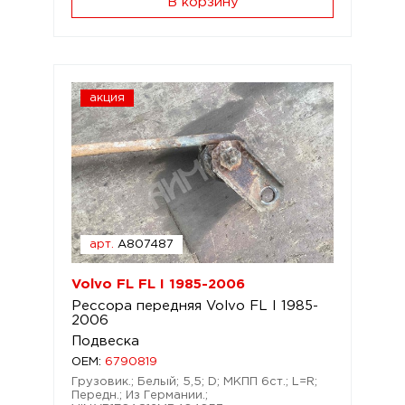
В корзину
акция
арт.
A807487
Volvo FL FL I 1985-2006
Рессора передняя Volvo FL I 1985-
2006
Подвеска
OEM:
6790819
Грузовик.; Белый; 5,5; D; МКПП 6ст.; L=R;
Передн.; Из Германии.;