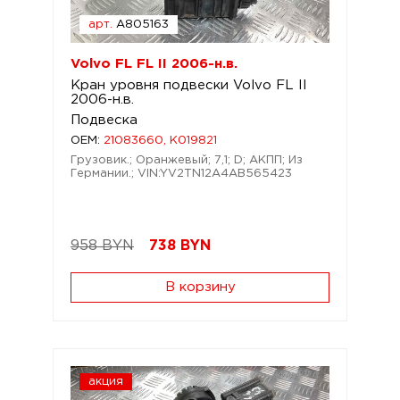
арт.
A805163
Volvo FL FL II 2006-н.в.
Кран уровня подвески Volvo FL II
2006-н.в.
Подвеска
OEM:
21083660, K019821
Грузовик.; Оранжевый; 7,1; D; АКПП; Из
Германии.; VIN:YV2TN12A4AB565423
958 BYN
738
BYN
В корзину
акция