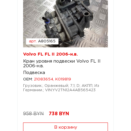
арт.
A805165
Volvo FL FL II 2006-н.в.
Кран уровня подвески Volvo FL II
2006-н.в.
Подвеска
OEM:
21083654, K019819
Грузовик.; Оранжевый; 7,1; D; АКПП; Из
Германии.; VIN:YV2TN12A4AB565423
958 BYN
738
BYN
В корзину