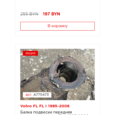
255 BYN
197
BYN
В корзину
акция
арт.
A775473
Volvo FL FL I 1985-2006
Балка подвески передняя