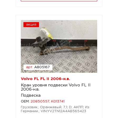
акция
арт.
A805167
Volvo FL FL II 2006-н.в.
Кран уровня подвески Volvo FL II
2006-н.в.
Подвеска
OEM:
20850557, K013741
Грузовик.; Оранжевый; 7,1; D; АКПП; Из
Германии.; VIN:YV2TN12A4AB565423