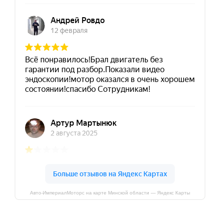
Авто-ИмпериалМоторс на карте Минской области — Яндекс Карты