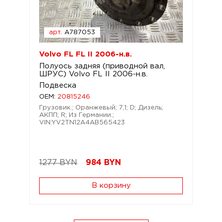
арт.
A787053
Volvo FL FL II 2006-н.в.
Полуось задняя (приводной вал,
ШРУС) Volvo FL II 2006-н.в.
Подвеска
OEM:
20815246
Грузовик.; Оранжевый; 7,1; D; Дизель;
АКПП; R; Из Германии.;
VIN:YV2TN12A4AB565423
1277 BYN
984
BYN
В корзину