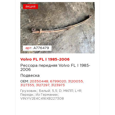
акция
арт.
A776479
Volvo FL FL I 1985-2006
Рессора передняя Volvo FL I 1985-
2006
Подвеска
OEM:
20350448, 6799020, 3120055,
3127355, 3127297, 3123973
Грузовик.; Белый; 5,5; D; МКПП; L=R;
Передн.; Из Германии.;
VIN:YV2E4C416XB227308