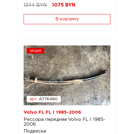
1344 BYN
1075
BYN
В корзину
акция
арт.
A776480
Volvo FL FL I 1985-2006
Рессора передняя Volvo FL I 1985-
2006
Подвеска