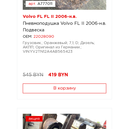
арт.
A777011
Volvo FL FL II 2006-н.в.
Пневмоподушка Volvo FL II 2006-н.в.
Подвеска
OEM:
22028090
Грузовик.; Оранжевый; 7,1; D; Дизель;
АКПП; Оригинал из Германии.;
VIN:YV2TN12A4AB565423
545 BYN
419
BYN
В корзину
акция