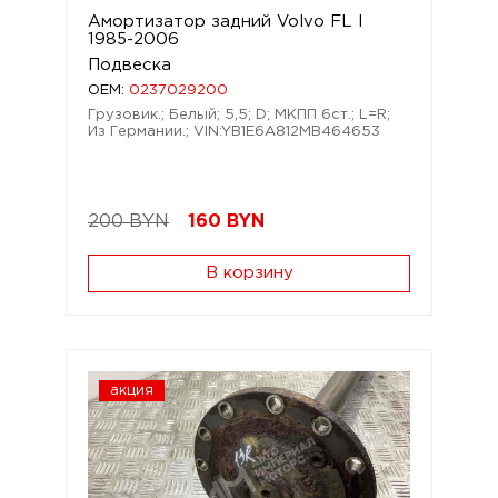
Амортизатор задний Volvo FL I
1985-2006
Подвеска
OEM:
0237029200
Грузовик.; Белый; 5,5; D; МКПП 6ст.; L=R;
Из Германии.; VIN:YB1E6A812MB464653
200 BYN
160
BYN
В корзину
акция