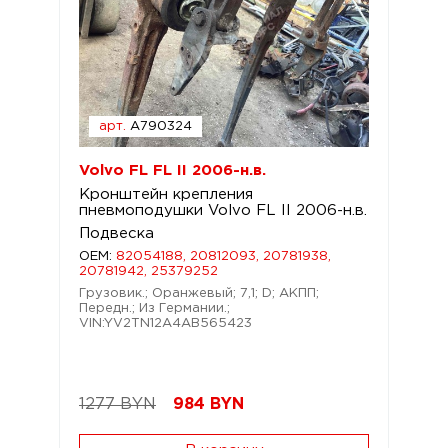
арт.
A790324
Volvo FL FL II 2006-н.в.
Кронштейн крепления
пневмоподушки Volvo FL II 2006-н.в.
Подвеска
OEM:
82054188, 20812093, 20781938,
20781942, 25379252
Грузовик.; Оранжевый; 7,1; D; АКПП;
Передн.; Из Германии.;
VIN:YV2TN12A4AB565423
1277 BYN
984
BYN