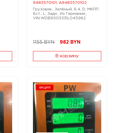
9483570101, A9483570102
Грузовик.; Зелёный; 6,4; D; МКПП
6ст.; L; Задн.; Из Германии.;
VIN:WDB9505331L045962
1155 BYN
982
BYN
В корзину
акция