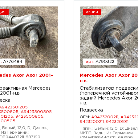
ция
акция
.
A776484
арт.
A790322
edes Axor Axor 2001-
Mercedes Axor Axor 20
н.в.
 реактивная Mercedes
Стабилизатор подвеск
2001-н.в.
(поперечной устойчиво
задний Mercedes Axor 2
еска
н.в.
A9423501205,
Подвеска
3500805, A9423500505,
01205, 9423500805,
OEM:
A9423200211, A942320
500505
9423200211, 9423201911
; Белый; 12,0; D; Дизель;
Тягач.; Белый; 12,0; D; Дизел
 Из Германии.;
МКПП; Задн.; Из Германии.;
DB9440321L683199
VIN:WDB9440321L683199