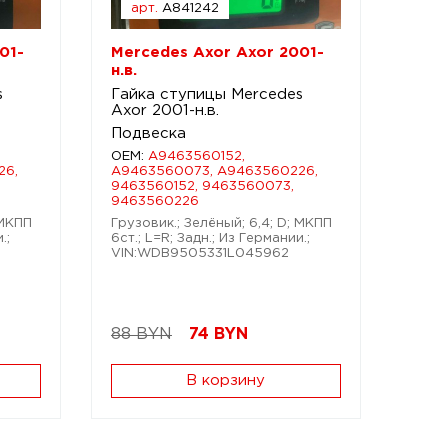
арт.
A841242
01-
Mercedes Axor Axor 2001-
н.в.
s
Гайка ступицы Mercedes
Axor 2001-н.в.
Подвеска
OEM:
A9463560152,
26,
A9463560073, A9463560226,
9463560152, 9463560073,
9463560226
 МКПП
Грузовик.; Зелёный; 6,4; D; МКПП
.;
6ст.; L=R; Задн.; Из Германии.;
VIN:WDB9505331L045962
88 BYN
74
BYN
В корзину