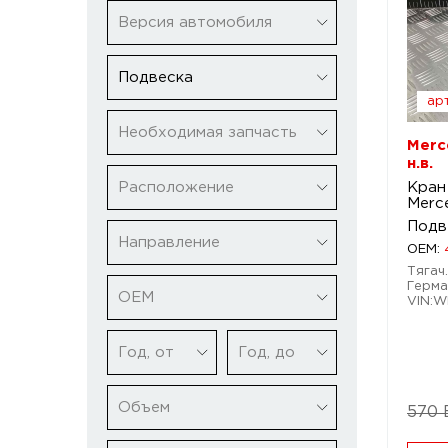
Версия автомобиля
Подвеска
арт
Необходимая запчасть
Merc
н.в.
Расположение
Кран
Merce
Подв
Направление
OEM:
Тягач.
Герма
ОЕМ
VIN:W
Год, от
Год, до
Объем
570