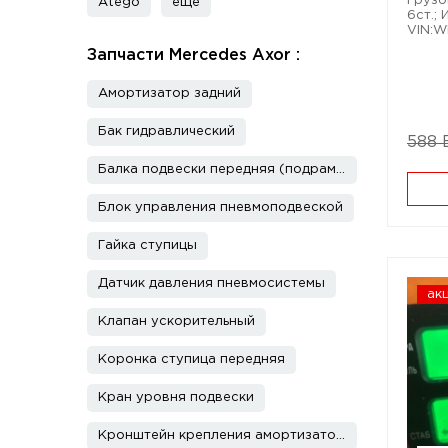
Грузо
Atego
еще
6ст.; 
VIN:
Запчасти Mercedes Axor :
Амортизатор задний
Бак гидравлический
588 
Балка подвески передняя (подрамник)
Блок управления пневмоподвеской
Гайка ступицы
Датчик давления пневмосистемы
ак
Клапан ускорительный
Коронка ступица передняя
Кран уровня подвески
Кронштейн крепления амортизатора