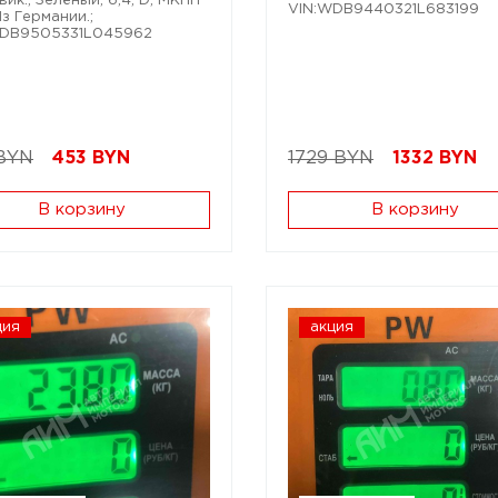
вик.; Зелёный; 6,4; D; МКПП
VIN:WDB9440321L683199
Из Германии.;
WDB9505331L045962
BYN
453
BYN
1729 BYN
1332
BYN
В корзину
В корзину
ция
акция