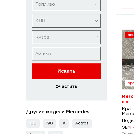
Топливо
КПП
ак
Кузов
Искать
арт
Очистить
Merc
н.в.
Кран
Другие модели Mercedes:
Merce
Подв
100
190
A
Actros
OEM: