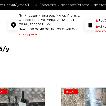
смиссия
Диски/Шины
Гарантия и возврат
Оплата и доста
Пункт выдачи заказов: Минский р-н, д.
Старое село, ул. Мира, 21 (12 км от
+37
МКАД, трасса P-65)
+37
Пн-Сб 09:00-19:00; Вс: 09:00-18:00
все к
все адреса
б/у
ция
акция