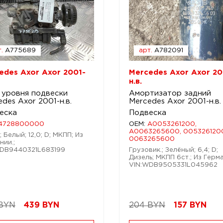
.
A775689
арт.
A782091
edes Axor Axor 2001-
Mercedes Axor Axor 20
н.в.
 уровня подвески
Амортизатор задний
des Axor 2001-н.в.
Mercedes Axor 2001-н.в.
еска
Подвеска
4728800000
OEM:
A0053261200,
A0063265600, 005326120
; Белый; 12,0; D; МКПП; Из
0063265600
нии.;
DB9440321L683199
Грузовик.; Зелёный; 6,4; D;
Дизель; МКПП 6ст.; Из Герма
VIN:WDB9505331L045962
 BYN
439
BYN
204 BYN
157
BYN