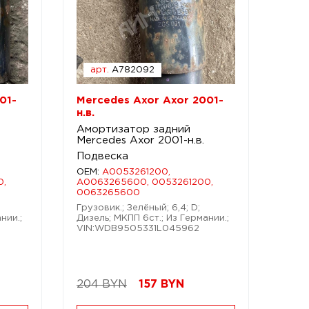
арт.
A782092
01-
Mercedes Axor Axor 2001-
н.в.
Амортизатор задний
Mercedes Axor 2001-н.в.
Подвеска
OEM:
A0053261200,
0,
A0063265600, 0053261200,
0063265600
Грузовик.; Зелёный; 6,4; D;
нии.;
Дизель; МКПП 6ст.; Из Германии.;
VIN:WDB9505331L045962
204 BYN
157
BYN