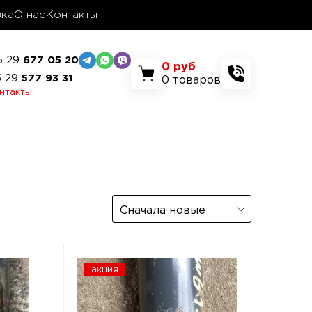
вка
О нас
Контакты
5 29
677 05 20
0
руб
5 29
577 93 31
0
товаров
онтакты
Сначала новые
акция