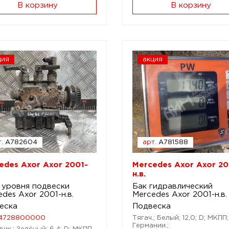
В корзину
В корзину
ция
акция
.
A782604
арт.
A781588
edes Axor Axor 2001-
Mercedes Axor Axor 20
н.в.
 уровня подвески
Бак гидравлический
des Axor 2001-н.в.
Mercedes Axor 2001-н.в.
еска
Подвеска
4728800000
Тягач.; Белый; 12,0; D; МКПП;
Германии.;