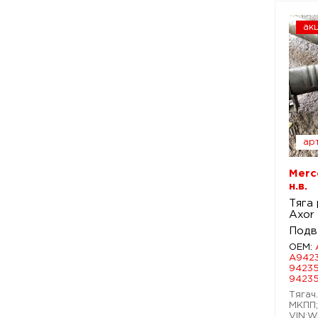
ак
арт
Merc
н.в.
Тяга
Axor 
Подв
OEM:
A942
94235
9423
Тягач.
МКПП;
VIN:W