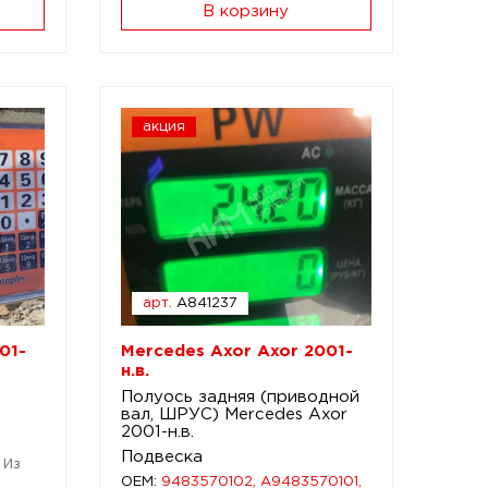
В корзину
акция
арт.
A841237
01-
Mercedes Axor Axor 2001-
н.в.
Полуось задняя (приводной
вал, ШРУС) Mercedes Axor
2001-н.в.
Подвеска
 Из
OEM:
9483570102, A9483570101,