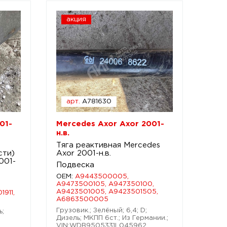
акция
арт.
A781630
01-
Mercedes Axor Axor 2001-
н.в.
и
Тяга реактивная Mercedes
сти)
Axor 2001-н.в.
001-
Подвеска
OEM:
A9443500005,
A9473500105, A947350100,
A9423501005, A9423501505,
1911,
A6863500005
Грузовик.; Зелёный; 6,4; D;
ь;
Дизель; МКПП 6ст.; Из Германии.;
VIN:WDB9505331L045962