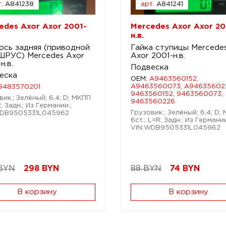
.
A841238
арт.
A841241
edes Axor Axor 2001-
Mercedes Axor Axor 20
н.в.
ось задняя (приводной
Гайка ступицы Mercede
 ШРУС) Mercedes Axor
Axor 2001-н.в.
н.в.
Подвеска
еска
OEM:
A9463560152,
A9463560073, A94635602
9483570201
9463560152, 9463560073,
вик.; Зелёный; 6,4; D; МКПП
9463560226
R; Задн.; Из Германии.;
Грузовик.; Зелёный; 6,4; D;
WDB9505331L045962
6ст.; L=R; Задн.; Из Германии
VIN:WDB9505331L045962
BYN
298
BYN
88 BYN
74
BYN
В корзину
В корзину