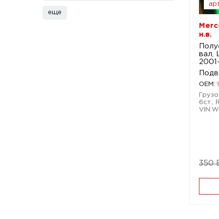
арт
еще
Merc
н.в.
Полу
вал,
2001-
Подв
OEM:
Грузо
6ст.; 
VIN:
350 