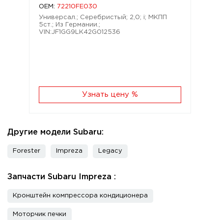
OEM:
72210FE030
Универсал.; Серебристый; 2,0; i; МКПП
5ст.; Из Германии.;
VIN:JF1GG9LK42G012536
Узнать цену %
Другие модели Subaru:
Forester
Impreza
Legacy
Запчасти Subaru Impreza :
Кронштейн компрессора кондиционера
Моторчик печки