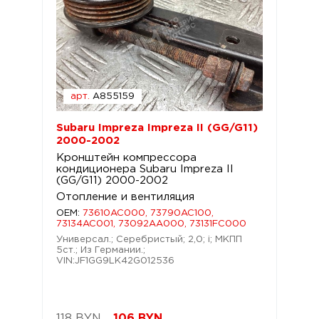
арт.
A855159
Subaru Impreza Impreza II (GG/G11)
2000-2002
Кронштейн компрессора
кондиционера Subaru Impreza II
(GG/G11) 2000-2002
Отопление и вентиляция
OEM:
73610AC000, 73790AC100,
73134AC001, 73092AA000, 73131FC000
Универсал.; Серебристый; 2,0; i; МКПП
5ст.; Из Германии.;
VIN:JF1GG9LK42G012536
118 BYN
106
BYN