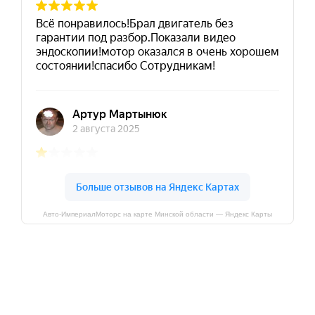
Авто-ИмпериалМоторс на карте Минской области — Яндекс Карты