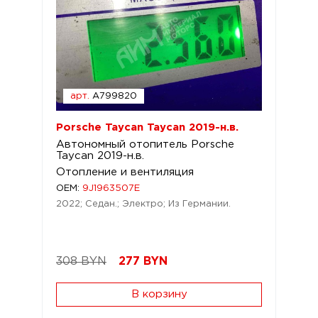
арт.
A799820
Porsche Taycan Taycan 2019-н.в.
Автономный отопитель Porsche
Taycan 2019-н.в.
Отопление и вентиляция
OEM:
9J1963507E
2022; Седан.; Электро; Из Германии.
308 BYN
277
BYN
В корзину