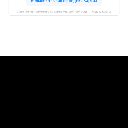
Авто-ИмпериалМоторс на карте Минской области — Яндекс Карты